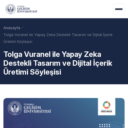
Ana içeriğe geç
Anasayfa
Tolga Vuranel ile Yapay Zeka Destekli Tasarım ve Dijital İçerik
Üretimi Söyleşisi
Tolga Vuranel ile Yapay Zeka
Destekli Tasarım ve Dijital İçerik
Üretimi Söyleşisi
Akademik Takvim
Burslar
Taban Puanlar