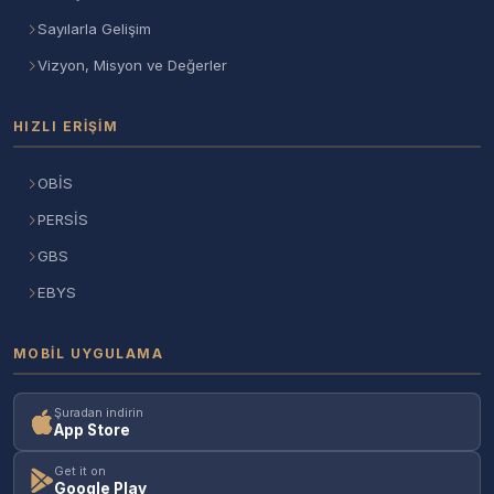
Sayılarla Gelişim
Vizyon, Misyon ve Değerler
HIZLI ERIŞIM
OBİS
PERSİS
GBS
EBYS
MOBIL UYGULAMA
Şuradan indirin
App Store
Get it on
Google Play