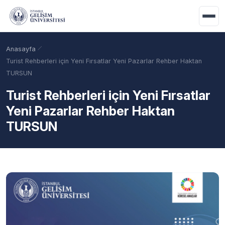
Ana içeriğe geç
Anasayfa
Turist Rehberleri için Yeni Fırsatlar Yeni Pazarlar Rehber Haktan
TURSUN
Turist Rehberleri için Yeni Fırsatlar
Yeni Pazarlar Rehber Haktan
TURSUN
Akademik Takvim
Burslar
Taban Puanlar