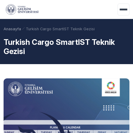
Ana içeriğe geç
Anasayfa
Turkish Cargo SmartIST Teknik Gezisi
Turkish Cargo SmartIST Teknik
Gezisi
Akademik Takvim
Burslar
Taban Puanlar