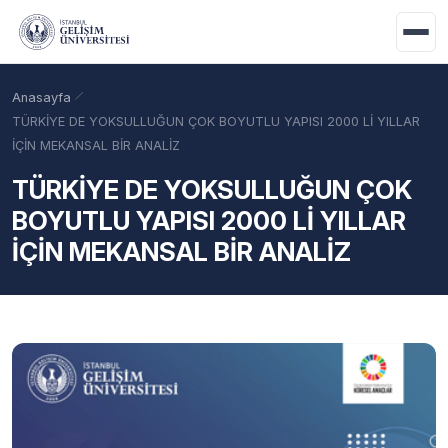
Ana içeriğe geç
Anasayfa
TÜRKİYE DE YOKSULLUĞUN ÇOK BOYUTLU YAPISI 2000 Lİ YILLAR
İÇİN MEKANSAL BİR ANALİZ
TÜRKİYE DE YOKSULLUĞUN ÇOK
BOYUTLU YAPISI 2000 Lİ YILLAR
İÇİN MEKANSAL BİR ANALİZ
Akademik Takvim
Burslar
Taban Puanlar