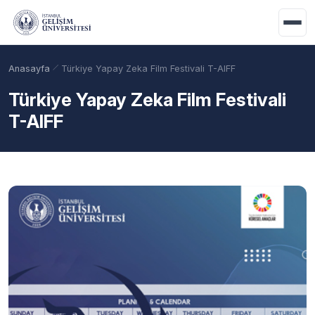
Ana içeriğe geç
Anasayfa
Türkiye Yapay Zeka Film Festivali T-AIFF
Türkiye Yapay Zeka Film Festivali
T-AIFF
Akademik Takvim
Burslar
Taban Puanlar