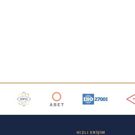
ı
HIZLI ERIŞIM