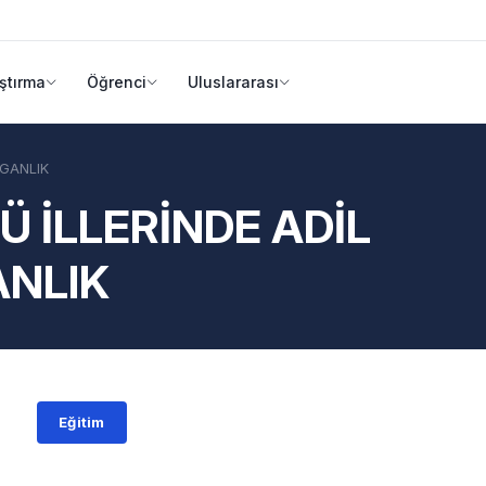
ştırma
Öğrenci
Uluslararası
LGANLIK
 İLLERİNDE ADİL
ANLIK
Eğitim