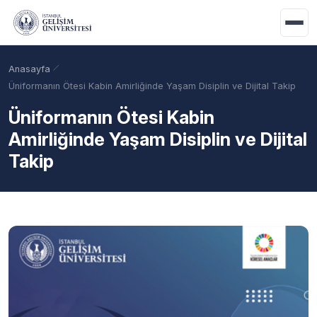
Ana içeriğe geç
Anasayfa
Üniformanın Ötesi Kabin Amirliğinde Yaşam Disiplin ve Dijital Takip
Üniformanın Ötesi Kabin
Amirliğinde Yaşam Disiplin ve Dijital
Takip
Akademik Takvim
Burslar
Taban Puanlar