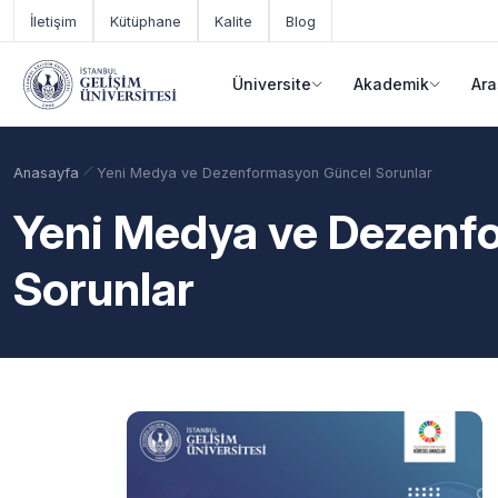
Ana içeriğe geç
İletişim
Kütüphane
Kalite
Blog
Üniversite
Akademik
Ara
Anasayfa
Yeni Medya ve Dezenformasyon Güncel Sorunlar
Yeni Medya ve Dezenf
Sorunlar
Akademik Takvim
Burslar
Taban Puanlar