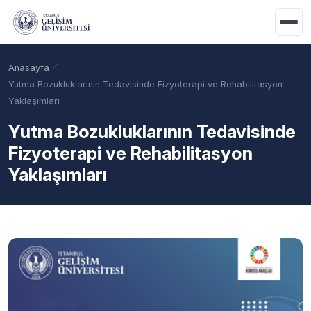
Ana içeriğe geç
Anasayfa
Yutma Bozukluklarının Tedavisinde Fizyoterapi ve Rehabilitasyon
Yaklaşımları
Yutma Bozukluklarının Tedavisinde
Fizyoterapi ve Rehabilitasyon
Yaklaşımları
Akademik Takvim
Burslar
Taban Puanlar