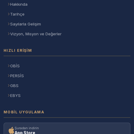
Hakkında
Tarihçe
Sayılarla Gelişim
Vizyon, Misyon ve Değerler
HIZLI ERIŞIM
OBİS
PERSİS
GBS
EBYS
MOBIL UYGULAMA
Şuradan indirin
App Store