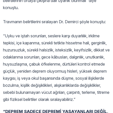
belirtilerinin ortaya çıkışına dair uyanık olunmalı” diye
konuştu.
Travmanın belirtilerini sıralayan Dr. Demirci şöyle konuştu:
“Uyku ve iştah sorunları, seslere karşı duyarlılık, irkilme
tepkisi, içe kapanma, sürekli tetikte hissetme hali, gerginlik,
huzursuzluk, sürekli halsizlik, isteksizlik, keyifsizlik, dikkat ve
odaklanma sorunları, gece kâbusları, dalgınlık, unutkanlık,
huysuzlaşma, çabuk öfkelenme, dürtüleri kontrol etmede
güçlük, yeniden deprem oluyormuş hisleri, yüksek deprem
kaygısı, iş veya okul başarısında düşme, sosyal ilişkilerde
bozulma, kişilik değişiklikleri, alışkanlıklarda değişiklikler,
sebebi bulunamayan vücut ağrıları, çarpıntı, terleme, titreme
gibi fiziksel belirtiler olarak sıralayabiliriz.”
“DEPREM SADECE DEPREMİ YAŞAYANLARI DEĞİL,