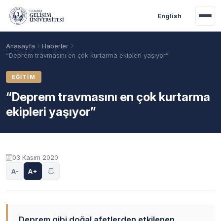
Ana içeriğe geç
English
Anasayfa
Haberler
“Deprem travmasını en çok kurtarma ekipleri yaşıyor”
EĞITIM
“Deprem travmasını en çok kurtarma
ekipleri yaşıyor”
03 Kasım 2020
Akademik Takvim
Burslar
Taban Puanlar
A-
A+
Deprem gibi doğal afetlerden etkilenen