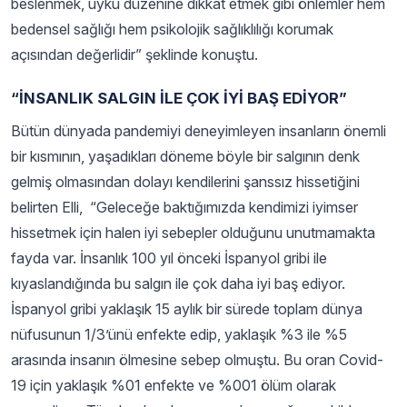
beslenmek, uyku düzenine dikkat etmek gibi önlemler hem
bedensel sağlığı hem psikolojik sağlıklılığı korumak
açısından değerlidir” şeklinde konuştu.
“İNSANLIK SALGIN İLE ÇOK İYİ BAŞ EDİYOR”
Bütün dünyada pandemiyi deneyimleyen insanların önemli
bir kısmının, yaşadıkları döneme böyle bir salgının denk
gelmiş olmasından dolayı kendilerini şanssız hissetiğini
belirten Elli, “Geleceğe baktığımızda kendimizi iyimser
hissetmek için halen iyi sebepler olduğunu unutmamakta
fayda var. İnsanlık 100 yıl önceki İspanyol gribi ile
kıyaslandığında bu salgın ile çok daha iyi baş ediyor.
İspanyol gribi yaklaşık 15 aylık bir sürede toplam dünya
nüfusunun 1/3’ünü enfekte edip, yaklaşık %3 ile %5
arasında insanın ölmesine sebep olmuştu. Bu oran Covid-
19 için yaklaşık %01 enfekte ve %001 ölüm olarak