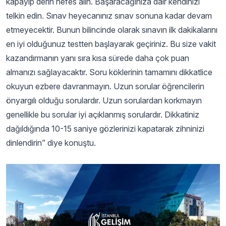
kapayıp derin nefes alın. Başaracağınıza dair kendinizi
telkin edin. Sınav heyecanınız sınav sonuna kadar devam
etmeyecektir. Bunun bilincinde olarak sınavın ilk dakikalarını
en iyi olduğunuz testten başlayarak geçiriniz. Bu size vakit
kazandırmanın yanı sıra kısa sürede daha çok puan
almanızı sağlayacaktır. Soru köklerinin tamamını dikkatlice
okuyun ezbere davranmayın. Uzun sorular öğrencilerin
önyargılı olduğu sorulardır. Uzun sorulardan korkmayın
genellikle bu sorular iyi açıklanmış sorulardır. Dikkatiniz
dağıldığında 10-15 saniye gözlerinizi kapatarak zihninizi
dinlendirin” diye konuştu.