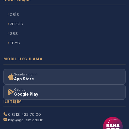
OBİS
PERSİS
GBS
EBYS
MOBIL UYGULAMA
Şuradan indirin
App Store
Get it on
Google Play
İLETIŞIM
0 (212) 422 70 00
bilgi@gelisim.edu.tr