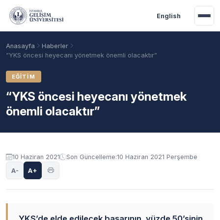
Ana içeriğe geç
English
Anasayfa
Haberler
“YKS öncesi heyecanı yönetmek önemli olacaktır”
EĞITIM
“YKS öncesi heyecanı yönetmek
önemli olacaktır”
10 Haziran 2021
Son Güncelleme:
10 Haziran 2021 Perşembe
Akademik Takvim
Burslar
Taban Puanlar
A-
A+
YKS’de elde edilecek başarının, yüzde 50’sinin