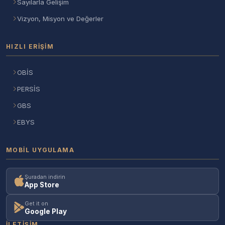
Sayılarla Gelişim
Vizyon, Misyon ve Değerler
HIZLI ERIŞIM
OBİS
PERSİS
GBS
EBYS
MOBIL UYGULAMA
Şuradan indirin
App Store
Get it on
Google Play
İLETIŞIM