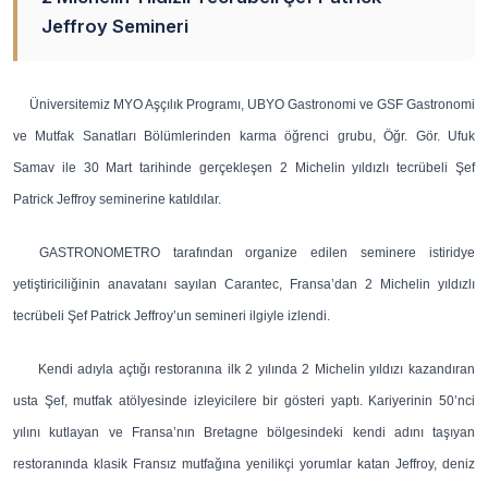
Jeffroy Semineri
Üniversitemiz MYO Aşçılık Programı, UBYO Gastronomi ve GSF Gastronomi
ve Mutfak Sanatları Bölümlerinden karma öğrenci grubu, Öğr. Gör. Ufuk
Samav ile 30 Mart tarihinde gerçekleşen 2 Michelin yıldızlı tecrübeli Şef
Patrick Jeffroy seminerine katıldılar.
GASTRONOMETRO tarafından organize edilen seminere istiridye
yetiştiriciliğinin anavatanı sayılan Carantec, Fransa’dan 2 Michelin yıldızlı
tecrübeli Şef Patrick Jeffroy’un semineri ilgiyle izlendi.
Kendi adıyla açtığı restoranına ilk 2 yılında 2 Michelin yıldızı kazandıran
usta Şef, mutfak atölyesinde izleyicilere bir gösteri yaptı. Kariyerinin 50’nci
yılını kutlayan ve Fransa’nın Bretagne bölgesindeki kendi adını taşıyan
restoranında klasik Fransız mutfağına yenilikçi yorumlar katan Jeffroy, deniz