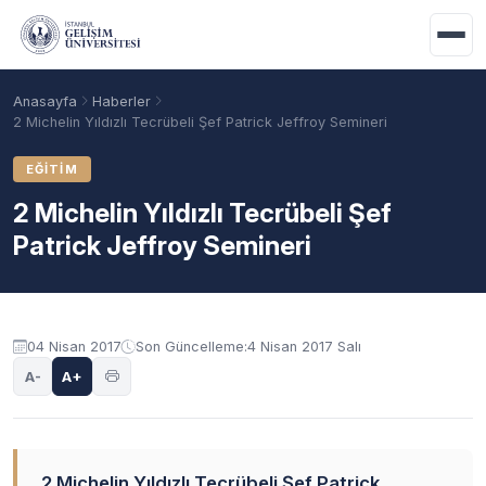
Ana içeriğe geç
Anasayfa
Haberler
2 Michelin Yıldızlı Tecrübeli Şef Patrick Jeffroy Semineri
EĞITIM
2 Michelin Yıldızlı Tecrübeli Şef
Patrick Jeffroy Semineri
04 Nisan 2017
Son Güncelleme:
4 Nisan 2017 Salı
Akademik Takvim
Burslar
Taban Puanlar
A-
A+
2 Michelin Yıldızlı Tecrübeli Şef Patrick