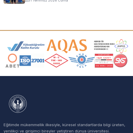
31 Temmuz 2026 Cuma
Akreditasyon ve Üyelik Logoları
Eğitimde mükemmellik ilkesiyle, küresel standartlarda bilgi üreten,
yenilikçi ve girişimci bireyler yetiştiren dünya üniversitesi.