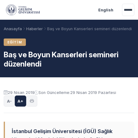
Ana içeriğe geç
English
Anasayfa
Haberler
Baş ve Boyun Kanserleri semineri düzenlendi
EĞITIM
Baş ve Boyun Kanserleri semineri
düzenlendi
29 Nisan 2019
Son Güncelleme:
29 Nisan 2019 Pazartesi
A-
A+
Akademik Takvim
Burslar
Taban Puanlar
İstanbul Gelişim Üniversitesi (İGÜ) Sağlık