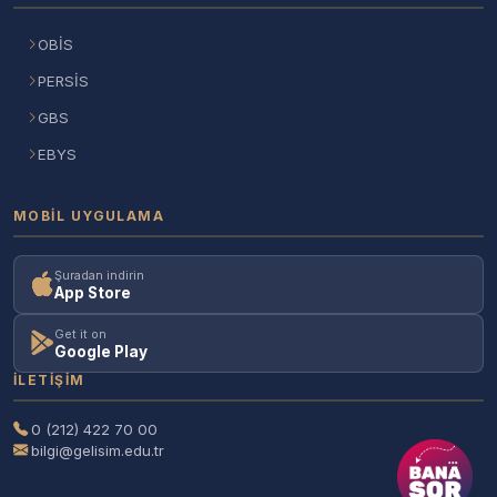
OBİS
PERSİS
GBS
EBYS
MOBIL UYGULAMA
Şuradan indirin
App Store
Get it on
Google Play
İLETIŞIM
0 (212) 422 70 00
bilgi@gelisim.edu.tr