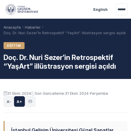
Ana içeriğe geç
English
Anasayfa
Haberler
Doç. Dr. Nuri Sezer’in Retrospektif “YaşArt” illüstrasyon sergisi açıldı
EĞITIM
Doç. Dr. Nuri Sezer’in Retrospektif
“YaşArt” illüstrasyon sergisi açıldı
31 Ekim 2024
Son Güncelleme:
31 Ekim 2024 Perşembe
Akademik Takvim
Burslar
Taban Puanlar
A-
A+
İstanbul Gelişim Üniversitesi Güzel Sanatlar