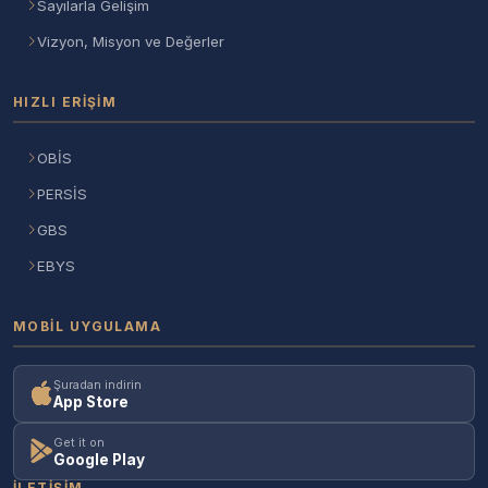
Sayılarla Gelişim
Vizyon, Misyon ve Değerler
HIZLI ERIŞIM
OBİS
PERSİS
GBS
EBYS
MOBIL UYGULAMA
Şuradan indirin
App Store
Get it on
Google Play
İLETIŞIM