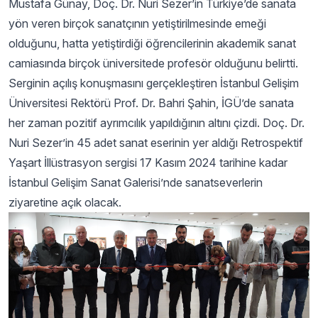
Mustafa Günay, Doç. Dr. Nuri Sezer’in Türkiye’de sanata
yön veren birçok sanatçının yetiştirilmesinde emeği
olduğunu, hatta yetiştirdiği öğrencilerinin akademik sanat
camiasında birçok üniversitede profesör olduğunu belirtti.
Serginin açılış konuşmasını gerçekleştiren İstanbul Gelişim
Üniversitesi Rektörü Prof. Dr. Bahri Şahin, İGÜ’de sanata
her zaman pozitif ayrımcılık yapıldığının altını çizdi. Doç. Dr.
Nuri Sezer’in 45 adet sanat eserinin yer aldığı Retrospektif
Yaşart İllüstrasyon sergisi 17 Kasım 2024 tarihine kadar
İstanbul Gelişim Sanat Galerisi’nde sanatseverlerin
ziyaretine açık olacak.