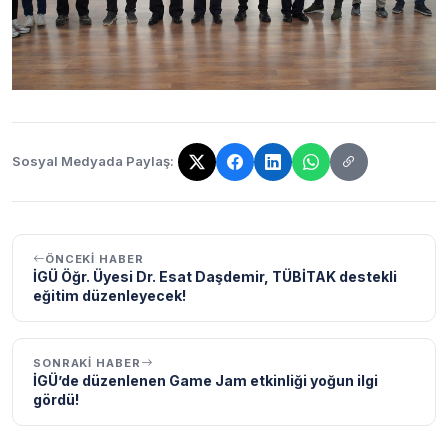
Sosyal Medyada Paylaş:
Bağlantı kopyalandı!
ÖNCEKI HABER
İGÜ Öğr. Üyesi Dr. Esat Daşdemir, TÜBİTAK destekli
eğitim düzenleyecek!
SONRAKI HABER
İGÜ’de düzenlenen Game Jam etkinliği yoğun ilgi
gördü!