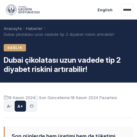
Ana içeriğe geç
English
Anasayfa
Haberler
Dubai çikolatası uzun vadede tip 2 diyabet riskini artırabilir!
SAĞLIK
Dubai çikolatası uzun vadede tip 2
diyabet riskini artırabilir!
18 Kasım 2024
Son Güncelleme:
18 Kasım 2024 Pazartesi
Akademik Takvim
Burslar
Taban Puanlar
A-
A+
Son günlerde hem üretimi hem de tüketimi