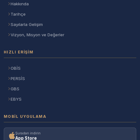
Hakkında
Tarihçe
Sayılarla Gelişim
Vizyon, Misyon ve Değerler
HIZLI ERIŞIM
OBİS
PERSİS
GBS
EBYS
MOBIL UYGULAMA
Şuradan indirin
App Store