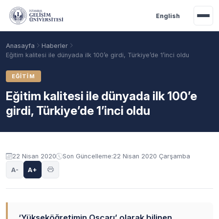
Ana içeriğe geç
English
Anasayfa
Haberler
Eğitim kalitesi ile dünyada ilk 100’e girdi, Türkiye’de 1’inci oldu
EĞITIM
Eğitim kalitesi ile dünyada ilk 100’e
girdi, Türkiye’de 1’inci oldu
22 Nisan 2020
Son Güncelleme:
22 Nisan 2020 Çarşamba
Akademik Takvim
Burslar
Taban Puanlar
A-
A+
‘Yükseköğretimin Oscarı’ olarak bilinen,