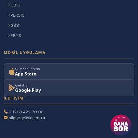
OBİS
PERSİS
GBS
EBYS
MOBIL UYGULAMA
Şuradan indirin
App Store
Get it on
Google Play
İLETIŞIM
0 (212) 422 70 00
bilgi@gelisim.edu.tr