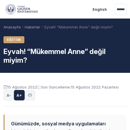
Ana içeriğe geç
English
Anasayfa
Haberler
Eyvah! “Mükemmel Anne” değil miyim?
EĞITIM
Eyvah! “Mükemmel Anne” değil
miyim?
15 Ağustos 2022
Son Güncelleme:
15 Ağustos 2022 Pazartesi
A-
A+
Akademik Takvim
Burslar
Taban Puanlar
Günümüzde, sosyal medya uygulamaları