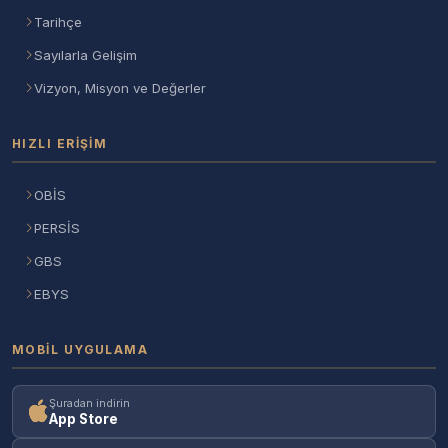
Tarihçe
Sayılarla Gelişim
Vizyon, Misyon ve Değerler
HIZLI ERIŞIM
OBİS
PERSİS
GBS
EBYS
MOBIL UYGULAMA
Şuradan indirin
App Store