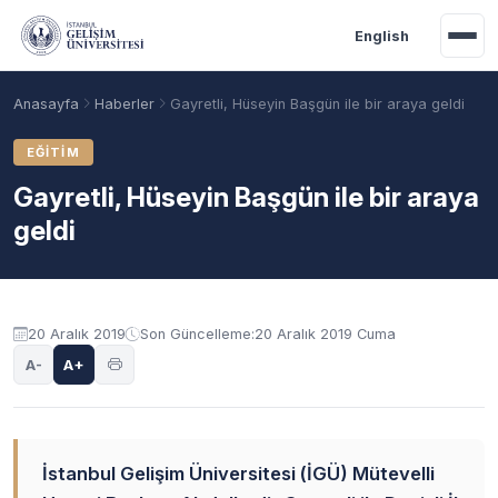
Ana içeriğe geç
English
Anasayfa
Haberler
Gayretli, Hüseyin Başgün ile bir araya geldi
EĞITIM
Gayretli, Hüseyin Başgün ile bir araya
geldi
20 Aralık 2019
Son Güncelleme:
20 Aralık 2019 Cuma
A-
A+
Akademik Takvim
Burslar
Taban Puanlar
İstanbul Gelişim Üniversitesi (İGÜ) Mütevelli