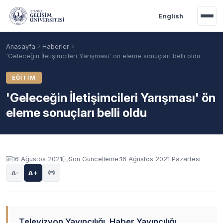
Ana içeriğe geç
English
Anasayfa
Haberler
'Geleceğin İletişimcileri Yarışması' ön eleme sonuçları belli oldu
EĞITIM
'Geleceğin İletişimcileri Yarışması' ön
eleme sonuçları belli oldu
16 Ağustos 2021
Son Güncelleme:
16 Ağustos 2021 Pazartesi
Akademik Takvim
Burslar
Taban Puanlar
A-
A+
Televizyon Yayıncılığı, Haber Yayıncılığı,