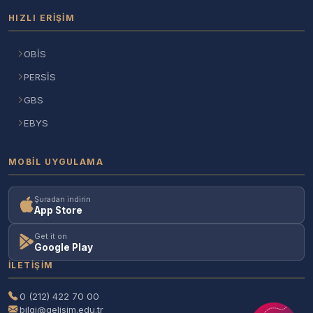
HIZLI ERIŞIM
OBİS
PERSİS
GBS
EBYS
MOBIL UYGULAMA
Şuradan indirin
App Store
Get it on
Google Play
İLETIŞIM
0 (212) 422 70 00
bilgi@gelisim.edu.tr