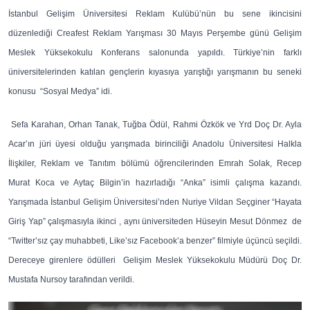
İstanbul Gelişim Üniversitesi Reklam Kulübü’nün bu sene ikincisini
düzenlediği Creafest Reklam Yarışması 30 Mayıs Perşembe günü Gelişim
Meslek Yüksekokulu Konferans salonunda yapıldı. Türkiye’nin farklı
üniversitelerinden katılan gençlerin kıyasıya yarıştığı yarışmanın bu seneki
konusu “Sosyal Medya” idi.
Sefa Karahan, Orhan Tanak, Tuğba Ödül, Rahmi Özkök ve Yrd Doç Dr. Ayla
Acar’ın jüri üyesi olduğu yarışmada birinciliği Anadolu Üniversitesi Halkla
İlişkiler, Reklam ve Tanıtım bölümü öğrencilerinden Emrah Solak, Recep
Murat Koca ve Aytaç Bilgin’in hazırladığı “Anka” isimli çalışma kazandı.
Yarışmada İstanbul Gelişim Üniversitesi’nden Nuriye Vildan Seçginer “Hayata
Giriş Yap” çalışmasıyla ikinci , aynı üniversiteden Hüseyin Mesut Dönmez de
“Twitter’sız çay muhabbeti, Like’sız Facebook’a benzer” filmiyle üçüncü seçildi.
Dereceye girenlere ödülleri Gelişim Meslek Yüksekokulu Müdürü Doç Dr.
Mustafa Nursoy tarafından verildi.