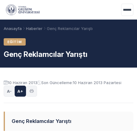
Ana içeriğe geç
Anasayfa
Haberler
Genç Reklamcılar Yarıştı
EĞITIM
Genç Reklamcılar Yarıştı
10 Haziran 2013
Son Güncelleme:
10 Haziran 2013 Pazartesi
A-
A+
Akademik Takvim
Burslar
Taban Puanlar
Genç Reklamcılar Yarıştı