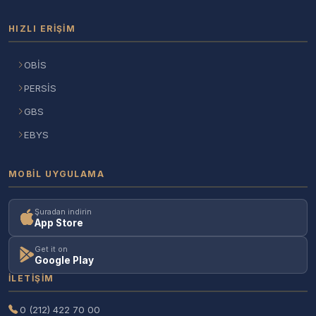
HIZLI ERIŞIM
OBİS
PERSİS
GBS
EBYS
MOBIL UYGULAMA
Şuradan indirin
App Store
Get it on
Google Play
İLETIŞIM
0 (212) 422 70 00