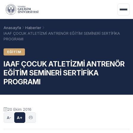
Ana içeriğe geç
Anasayfa
Haberler
IAAF ÇOCUK ATLETİZMİ ANTRENÖR EĞİTİM SEMİNERİ SERTİFİKA
PROGRAMI
EĞITIM
IAAF ÇOCUK ATLETİZMİ ANTRENÖR
EĞİTİM SEMİNERİ SERTİFİKA
PROGRAMI
Akademik Takvim
Burslar
Taban Puanlar
20 Ekim 2016
A-
A+