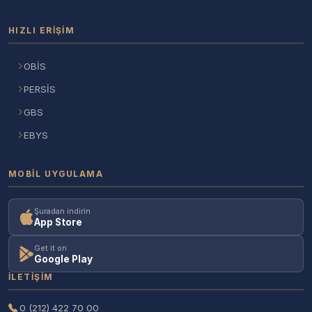
HIZLI ERIŞIM
OBİS
PERSİS
GBS
EBYS
MOBIL UYGULAMA
Şuradan indirin
App Store
Get it on
Google Play
İLETIŞIM
0 (212) 422 70 00