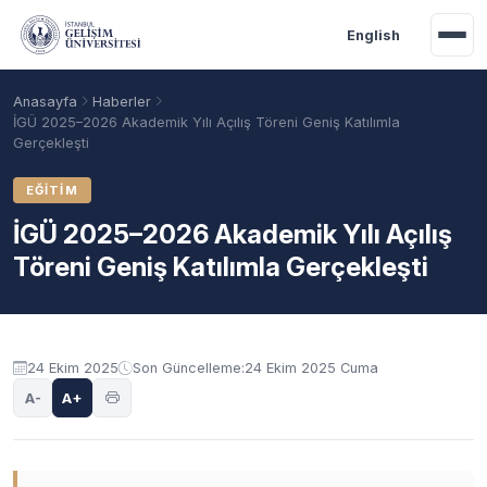
Ana içeriğe geç
English
Anasayfa
Haberler
İGÜ 2025–2026 Akademik Yılı Açılış Töreni Geniş Katılımla
Gerçekleşti
EĞITIM
İGÜ 2025–2026 Akademik Yılı Açılış
Töreni Geniş Katılımla Gerçekleşti
24 Ekim 2025
Son Güncelleme:
24 Ekim 2025 Cuma
Akademik Takvim
Burslar
Taban Puanlar
A-
A+