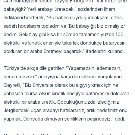
Cumhurbaşkanı Recep Tayyip Erdoğan’ın “Var mı bir tane
babayiğit? Yerli arabayı üretecek.” sözlerinden ilham
aldıklarını belirterek, “Bu haberi duyduğum akşam, ertesi
sabah hocalarımı topladım ve ‘Bu babayiğit biz olmalıyız.’
dedim. Sekiz ay gibi kısa bir sürede tamamen yüzde 100
elektrikli ve kinetik enerjiyle tekerlek döndükçe bataryasını
dolduran bir araba üretmeyi başardık.” ifadelerini kullandı.
Türkiye’de sıkça dile getirilen “Yapamazsın, edemezsin,
beceremezsin.” anlayışına karşı durduklarını vurgulayan
Gayretli, “Biz üniversite olarak bu algıyı yıkmak için ne
pahasına olursa olsun kinetik enerjiyle bataryasını dolduran
elektrikli bir araba ürettik. Çocukluğumuzda izlediğimiz
Jetgiller’deki uçan arabayı hatırlarsınız; artık hedefimiz onu
yapmak. Dünyada olmayan yeniliklerin peşindeyiz.” dedi.