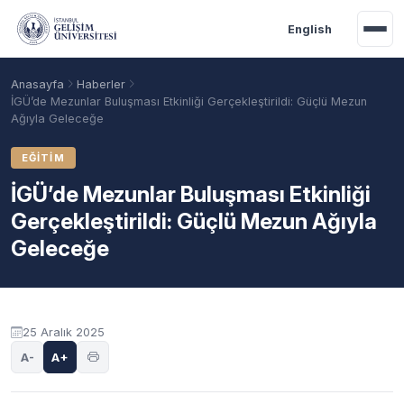
Ana içeriğe geç
English
Anasayfa
Haberler
İGÜ’de Mezunlar Buluşması Etkinliği Gerçekleştirildi: Güçlü Mezun
Ağıyla Geleceğe
EĞITIM
İGÜ’de Mezunlar Buluşması Etkinliği
Gerçekleştirildi: Güçlü Mezun Ağıyla
Geleceğe
Akademik Takvim
Burslar
Taban Puanlar
25 Aralık 2025
A-
A+