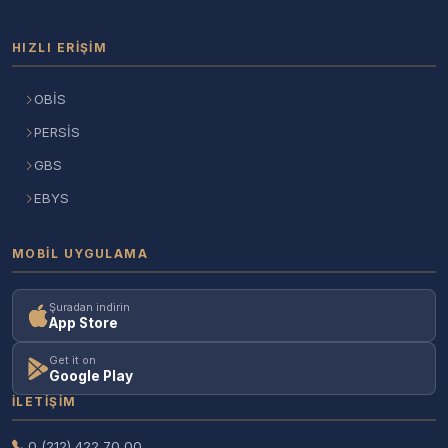
HIZLI ERIŞIM
OBİS
PERSİS
GBS
EBYS
MOBIL UYGULAMA
Şuradan indirin
App Store
Get it on
Google Play
İLETIŞIM
0 (212) 422 70 00