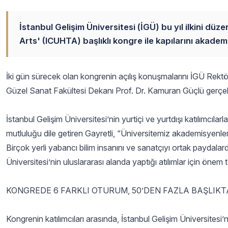
İstanbul Gelişim Üniversitesi (İGÜ) bu yıl ilkini d
Arts' (ICUHTA) başlıklı kongre ile kapılarını akade
İki gün sürecek olan kongrenin açılış konuşmalarını İGÜ Rekt
Güzel Sanat Fakültesi Dekanı Prof. Dr. Kamuran Güçlü gerçekl
İstanbul Gelişim Üniversitesi’nin yurtiçi ve yurtdışı katılımcılar
mutluluğu dile getiren Gayretli, “Üniversitemiz akademisyenle
Birçok yerli yabancı bilim insanını ve sanatçıyı ortak paydala
Üniversitesi’nin uluslararası alanda yaptığı atılımlar için önem t
KONGREDE 6 FARKLI OTURUM, 50’DEN FAZLA BAŞLIK
Kongrenin katılımcıları arasında, İstanbul Gelişim Üniversites