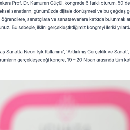
ekanı Prof. Dr. Kamuran Güçlü, kongrede 6 farklı oturum, 50'de
eksel sanatların, günümüzde dijitale dönüşmesi ve bu çağdaş ge
ere, öğrencilere, sanatçılara ve sanatseverlere katkıda bulunmak 
. Bu sebeple, ilklini gerçekleştirdiğimiz kongreyi ileriki yıll
aş Sanatta Neon Işık Kullanımı', 'Arttırılmış Gerçeklik ve Sanat'
urumların gerçekleşeceği kongre, 19 – 20 Nisan arasında tüm katı