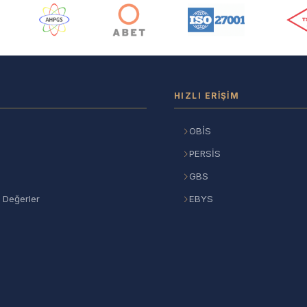
ı
HIZLI ERIŞIM
OBİS
PERSİS
GBS
 Değerler
EBYS