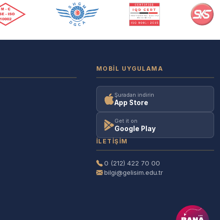
MOBIL UYGULAMA
Şuradan indirin
App Store
Get it on
Google Play
İLETIŞIM
0 (212) 422 70 00
bilgi@gelisim.edu.tr