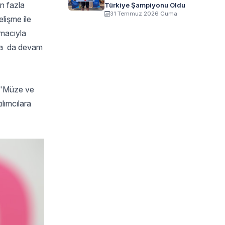
n fazla
Türkiye Şampiyonu Oldu
31 Temmuz 2026 Cuma
lişme ile
amacıyla
arda da devam
, 'Müze ve
lımcılara