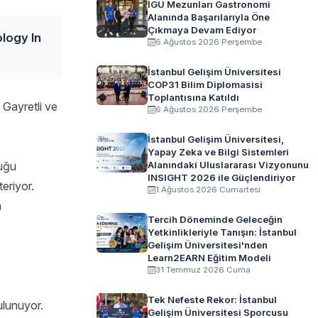
İGÜ Mezunları Gastronomi
Alanında Başarılarıyla Öne
Çıkmaya Devam Ediyor
ology In
6 Ağustos 2026 Perşembe
İstanbul Gelişim Üniversitesi
COP31 Bilim Diplomasisi
Toplantısına Katıldı
 Gayretli ve
6 Ağustos 2026 Perşembe
İstanbul Gelişim Üniversitesi,
Yapay Zeka ve Bilgi Sistemleri
duğu
Alanındaki Uluslararası Vizyonunu
INSIGHT 2026 ile Güçlendiriyor
eriyor.
1 Ağustos 2026 Cumartesi
m
Tercih Döneminde Geleceğin
Yetkinlikleriyle Tanışın: İstanbul
Gelişim Üniversitesi'nden
Learn2EARN Eğitim Modeli
31 Temmuz 2026 Cuma
Tek Nefeste Rekor: İstanbul
ulunuyor.
Gelişim Üniversitesi Sporcusu