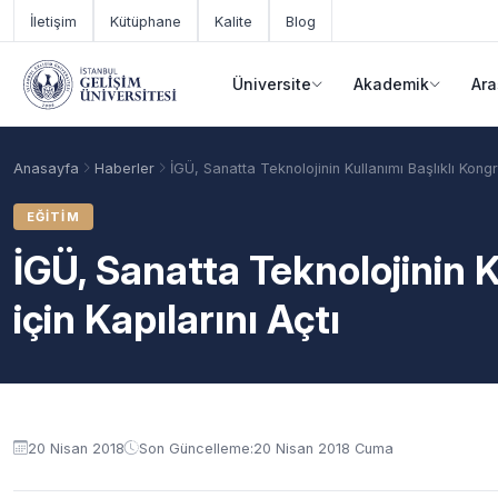
Ana içeriğe geç
İletişim
Kütüphane
Kalite
Blog
Üniversite
Akademik
Ara
Anasayfa
Haberler
İGÜ, Sanatta Teknolojinin Kullanımı Başlıklı Kongre
EĞITIM
İGÜ, Sanatta Teknolojinin K
için Kapılarını Açtı
Akademik Takvim
Burslar
Taban Puanlar
20 Nisan 2018
Son Güncelleme:
20 Nisan 2018 Cuma