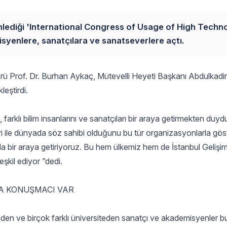
üzenlediği 'International Congress of Usage of High Techn
misyenlere, sanatçılara ve sanatseverlere açtı.
örü Prof. Dr. Burhan Aykaç, Mütevelli Heyeti Başkanı Abdulkadir
eştirdi.
la, farklı bilim insanlarını ve sanatçıları bir araya getirmekten duy
ri ile dünyada söz sahibi olduğunu bu tür organizasyonlarla göst
rda bir araya getiriyoruz. Bu hem ülkemiz hem de İstanbul Gelişi
eşkil ediyor ”dedi.
TA KONUŞMACI VAR
i’nden ve birçok farklı üniversiteden sanatçı ve akademisyenler b