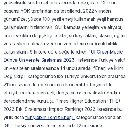
yükselişi ile sürdürülebilirlik alanında öne çıkan İGÜ’nün
başarısı YÖK tarafından da tescillendi. 2022 yılından
günümüze, yüzde 100 yeşil enerji kullanarak yeşil kampüs
çalışmalarını hızlandıran İGÜ; kampüs yerleşimi ve altyapı,
enerji ve iklim değişikliği, atıklar, su kaynakları, ulaşım, eğitim
ve araştırma olmak üzere üniversitelerin sürdürülebilirlik
çalışmalarını 6 kritere göre değerlendiren
“UI GreenMetric
Dünya Üniversite Sıralaması 2023”
listesinde Türkiye vakıf
üniversiteleri sıralamasında 14’üncü sırada, “Enerji ve İklim
Değişikliği” kategorisinde ise Türkiye üniversiteleri arasında
21’inci sırada derecelendirilerek önemli bir başarı elde
etmişti. İngiltere merkezli, dünyanın öncü yükseköğretim
derecelendirme kuruluşu Times Higher Education (THE)
2023 Etki Sıralaması (Impact Ranking) 2023 listesinde bu
yıl ilk defa
“Erişilebilir Temiz Enerji”
kategorisinde yer alan
İGÜ, Türkiye üniversiteleri arasında 12’nci sırada