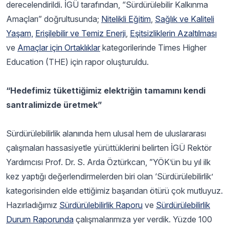
derecelendirildi. İGÜ tarafından, “Sürdürülebilir Kalkınma
Amaçları” doğrultusunda;
Nitelikli Eğitim
,
Sağlık ve Kaliteli
Yaşam,
Erişilebilir ve Temiz Enerji
,
Eşitsizliklerin Azaltılması
ve
Amaçlar için Ortaklıklar
kategorilerinde Times Higher
Education (THE) için rapor oluşturuldu.
“Hedefimiz tükettiğimiz elektriğin tamamını kendi
santralimizde üretmek”
Sürdürülebilirlik alanında hem ulusal hem de uluslararası
çalışmaları hassasiyetle yürüttüklerini belirten İGÜ Rektör
Yardımcısı Prof. Dr. S. Arda Öztürkcan, ”YÖK’ün bu yıl ilk
kez yaptığı değerlendirmelerden biri olan ‘Sürdürülebilirlik’
kategorisinden elde ettiğimiz başarıdan ötürü çok mutluyuz.
Hazırladığımız
Sürdürülebilirlik Raporu
ve
Sürdürülebilirlik
Durum Raporunda
çalışmalarımıza yer verdik. Yüzde 100