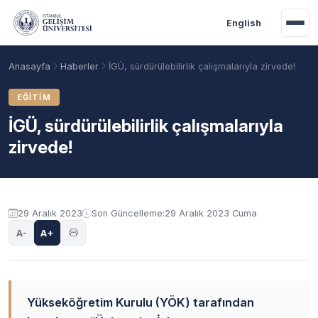
Ana içeriğe geç
English
Anasayfa
Haberler
İGÜ, sürdürülebilirlik çalışmalarıyla zirvede!
EĞITIM
İGÜ, sürdürülebilirlik çalışmalarıyla
zirvede!
29 Aralık 2023
Son Güncelleme:
29 Aralık 2023 Cuma
A-
A+
Akademik Takvim
Burslar
Taban Puanlar
Yükseköğretim Kurulu (YÖK) tarafından