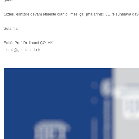
gündür.
Sizleri, elinizde devam etmekte olan bilimsel çalışmalarınızı IJET'e sunmaya dav
Selamlar.
Editör Prof. Dr. İlhami ÇOLAK
icolak@gelisim.edu.tr