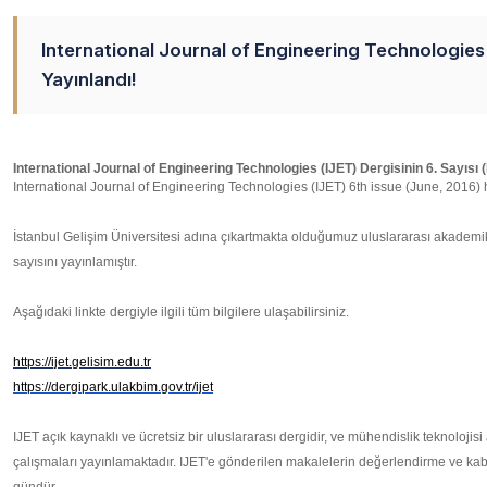
International Journal of Engineering Technologies 
Yayınlandı!
International Journal of Engineering Technologies (IJET) 6th issue (June, 2016)
İstanbul Gelişim Üniversitesi adına çıkartmakta olduğumuz uluslararası akademik
sayısını yayınlamıştır.
Aşağıdaki linkte dergiyle ilgili tüm bilgilere ulaşabilirsiniz.
https://ijet.gelisim.edu.tr
https://dergipark.ulakbim.gov.
tr/ijet
IJET açık kaynaklı ve ücretsiz bir uluslararası dergidir, ve mühendislik teknolojis
çalışmaları yayınlamaktadır. IJET'e gönderilen makalelerin değerlendirme ve k