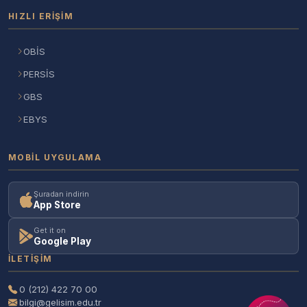
HIZLI ERIŞIM
OBİS
PERSİS
GBS
EBYS
MOBIL UYGULAMA
Şuradan indirin
App Store
Get it on
Google Play
İLETIŞIM
0 (212) 422 70 00
bilgi@gelisim.edu.tr