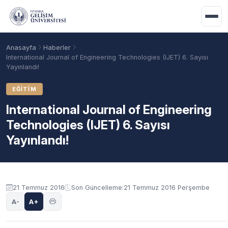
Ana içeriğe geç
Anasayfa
Haberler
International Journal of Engineering Technologies (IJET) 6. Sayısı
Yayınlandı!
EĞITIM
International Journal of Engineering
Technologies (IJET) 6. Sayısı
Yayınlandı!
Akademik Takvim
Burslar
Taban Puanlar
21 Temmuz 2016
Son Güncelleme:
21 Temmuz 2016 Perşembe
A-
A+