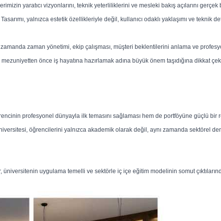
mizin yaratıcı vizyonlarını, teknik yeterliliklerini ve mesleki bakış açılarını gerçek 
asarımı, yalnızca estetik özellikleriyle değil, kullanıcı odaklı yaklaşımı ve teknik de
nı zamanda zaman yönetimi, ekip çalışması, müşteri beklentilerini anlama ve profesyo
ileri mezuniyetten önce iş hayatına hazırlamak adına büyük önem taşıdığına dikkat çekt
ğrencinin profesyonel dünyayla ilk temasını sağlaması hem de portföyüne güçlü bir 
Üniversitesi, öğrencilerini yalnızca akademik olarak değil, aynı zamanda sektörel de
üniversitenin uygulama temelli ve sektörle iç içe eğitim modelinin somut çıktılarınd