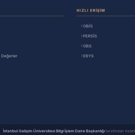
HIZLI ERIŞIM
OBİS
PERSİS
GBS
 Değerler
EBYS
©
İstanbul Gelişim Üniversitesi Bilgi İşlem Daire Başkanlığı
tarafından hazırl