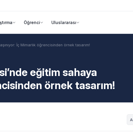
ştırma
Öğrenci
Uluslararası
taşınıyor: İç Mimarlık öğrencisinden örnek tasarım!
esi’nde eğitim sahaya
ncisinden örnek tasarım!
A