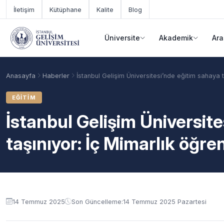
Ana içeriğe geç
İletişim
Kütüphane
Kalite
Blog
Üniversite
Akademik
Ara
Anasayfa
Haberler
İstanbul Gelişim Üniversitesi’nde eğitim sahaya 
EĞITIM
İstanbul Gelişim Üniversit
taşınıyor: İç Mimarlık öğre
Akademik Takvim
Burslar
Taban Puanlar
14 Temmuz 2025
Son Güncelleme:
14 Temmuz 2025 Pazartesi