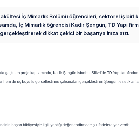
kültesi İç Mimarlık Bölümü öğrencileri, sektörel iş birlik
mda, İç Mimarlık öğrencisi Kadir Şengün, TD Yapı firm
erçekleştirerek dikkat çekici bir başarıya imza attı.
a geçirilen proje kapsamında, Kadir Şengün İstanbul Silivri’de TD Yapı tarafından
ler hem de üç boyutlu görselleştirme çalışmaları gerçekleştiren Şengün, estetik anlay
cinin başarı hikâyesiyle ilgili yaptığı değerlendirmede şu ifadelere yer verdi: