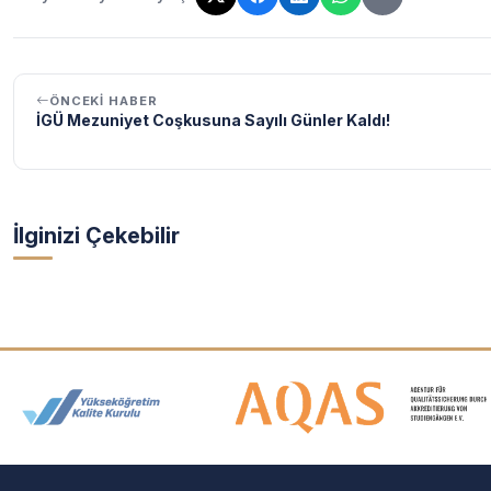
Bağlantı kopyalandı!
ÖNCEKI HABER
İGÜ Mezuniyet Coşkusuna Sayılı Günler Kaldı!
İlginizi Çekebilir
Akreditasyon ve Üyelik Logolar