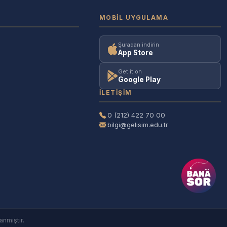
MOBIL UYGULAMA
Şuradan indirin
App Store
Get it on
Google Play
İLETIŞIM
0 (212) 422 70 00
bilgi@gelisim.edu.tr
anmıştır.