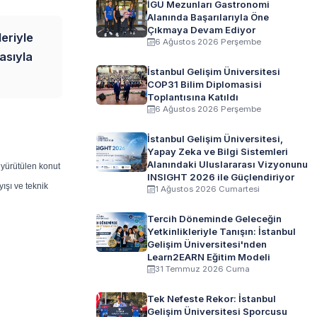
İGÜ Mezunları Gastronomi
Alanında Başarılarıyla Öne
Çıkmaya Devam Ediyor
leriyle
6 Ağustos 2026 Perşembe
asıyla
İstanbul Gelişim Üniversitesi
COP31 Bilim Diplomasisi
Toplantısına Katıldı
6 Ağustos 2026 Perşembe
İstanbul Gelişim Üniversitesi,
Yapay Zeka ve Bilgi Sistemleri
Alanındaki Uluslararası Vizyonunu
 yürütülen konut
INSIGHT 2026 ile Güçlendiriyor
ışı ve teknik
1 Ağustos 2026 Cumartesi
Tercih Döneminde Geleceğin
Yetkinlikleriyle Tanışın: İstanbul
Gelişim Üniversitesi'nden
Learn2EARN Eğitim Modeli
31 Temmuz 2026 Cuma
Tek Nefeste Rekor: İstanbul
Gelişim Üniversitesi Sporcusu