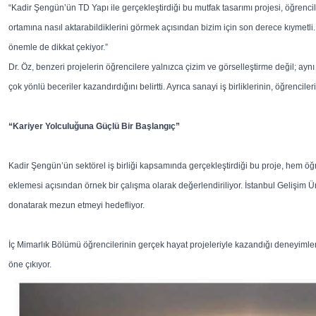
“Kadir Şengün’ün TD Yapı ile gerçekleştirdiği bu mutfak tasarımı projesi, öğrencileri
ortamına nasıl aktarabildiklerini görmek açısından bizim için son derece kıymetli. T
önemle de dikkat çekiyor.”
Dr. Öz, benzeri projelerin öğrencilere yalnızca çizim ve görselleştirme değil; ay
çok yönlü beceriler kazandırdığını belirtti. Ayrıca sanayi iş birliklerinin, öğrenc
“Kariyer Yolculuğuna Güçlü Bir Başlangıç”
Kadir Şengün’ün sektörel iş birliği kapsamında gerçekleştirdiği bu proje, hem ö
eklemesi açısından örnek bir çalışma olarak değerlendiriliyor. İstanbul Gelişim 
donatarak mezun etmeyi hedefliyor.
İç Mimarlık Bölümü öğrencilerinin gerçek hayat projeleriyle kazandığı deneyimler, 
öne çıkıyor.