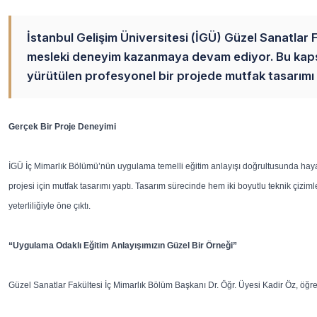
İstanbul Gelişim Üniversitesi (İGÜ) Güzel Sanatlar Fa
mesleki deneyim kazanmaya devam ediyor. Bu kapsa
yürütülen profesyonel bir projede mutfak tasarımı g
Gerçek Bir Proje Deneyimi
İGÜ İç Mimarlık Bölümü’nün uygulama temelli eğitim anlayışı doğrultusunda hayat
projesi için mutfak tasarımı yaptı. Tasarım sürecinde hem iki boyutlu teknik çizim
yeterliliğiyle öne çıktı.
“Uygulama Odaklı Eğitim Anlayışımızın Güzel Bir Örneği”
Güzel Sanatlar Fakültesi İç Mimarlık Bölüm Başkanı Dr. Öğr. Üyesi Kadir Öz, öğren