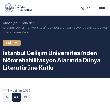
Ana içeriğe geç
English
Anasayfa
Haberler
İstanbul Gelişim Üniversitesi’nden Nörorehabilitasyon Alanında Dünya
Literatürüne Katkı
EĞITIM
İstanbul Gelişim Üniversitesi’nden
Nörorehabilitasyon Alanında Dünya
Literatürüne Katkı
Akademik Takvim
Burslar
Taban Puanlar
18 Haziran 2026
A-
A+