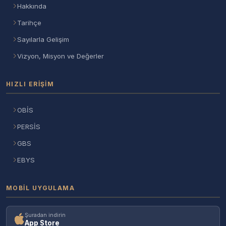
Hakkında
Tarihçe
Sayılarla Gelişim
Vizyon, Misyon ve Değerler
HIZLI ERIŞIM
OBİS
PERSİS
GBS
EBYS
MOBIL UYGULAMA
Şuradan indirin
App Store