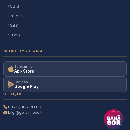
OBİS
PERSİS
GBS
EBYS
MOBIL UYGULAMA
Şuradan indirin
App Store
Get it on
Google Play
İLETIŞIM
0 (212) 422 70 00
bilgi@gelisim.edu.tr