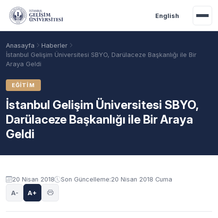
Ana içeriğe geç
English
Anasayfa
Haberler
İstanbul Gelişim Üniversitesi SBYO, Darülaceze Başkanlığı ile Bir
Araya Geldi
EĞITIM
İstanbul Gelişim Üniversitesi SBYO,
Darülaceze Başkanlığı ile Bir Araya
Geldi
Akademik Takvim
Burslar
Taban Puanlar
20 Nisan 2018
Son Güncelleme:
20 Nisan 2018 Cuma
A-
A+