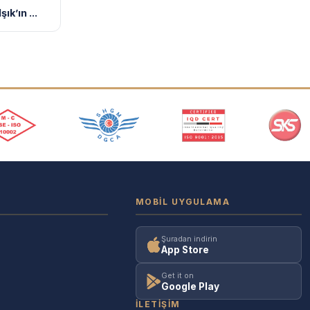
ık’ın ...
MOBIL UYGULAMA
Şuradan indirin
App Store
Get it on
Google Play
İLETIŞIM