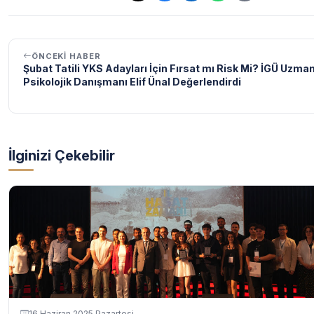
ÖNCEKI HABER
Şubat Tatili YKS Adayları İçin Fırsat mı Risk Mi? İGÜ Uzma
Psikolojik Danışmanı Elif Ünal Değerlendirdi
İlginizi Çekebilir
16 Haziran 2025 Pazartesi