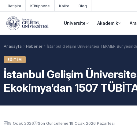
Ana içeriğe geç
İletişim
Kütüphane
Kalite
Blog
Üniversite
Akademik
Ara
Anasayfa
Haberler
İstanbul Gelişim Üniversitesi TEKMER Bünyesind
EĞITIM
İstanbul Gelişim Üniversi
Ekokimya’dan 1507 TÜBİTAK
Akademik Takvim
Burslar
Taban Puanlar
19 Ocak 2026
Son Güncelleme:
19 Ocak 2026 Pazartesi