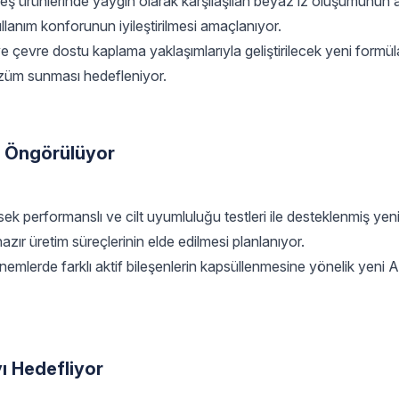
neş ürünlerinde yaygın olarak karşılaşılan beyaz iz oluşumunun a
ullanım konforunun iyileştirilmesi amaçlanıyor.
r ve çevre dostu kaplama yaklaşımlarıyla geliştirilecek yeni formü
 çözüm sunması hedefleniyor.
ı Öngörülüyor
ek performanslı ve cilt uyumluluğu testleri ile desteklenmiş yeni
zır üretim süreçlerinin elde edilmesi planlanıyor.
önemlerde farklı aktif bileşenlerin kapsüllenmesine yönelik yeni 
ı Hedefliyor