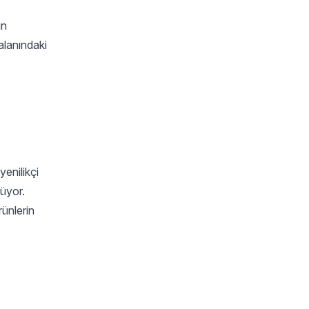
ın
alanındaki
yenilikçi
rüyor.
rünlerin