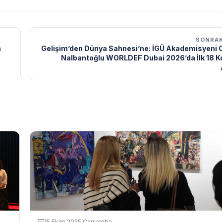
SONRAK
n
Gelişim’den Dünya Sahnesi’ne: İGÜ Akademisyeni 
Nalbantoğlu WORLDEF Dubai 2026’da İlk 18 
15 Ekim 2025 Çarşamba