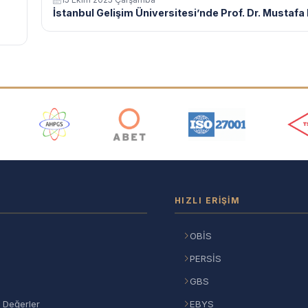
İstanbul Gelişim Üniversitesi’nde Prof. Dr. Mustafa Iş
ı
HIZLI ERIŞIM
OBİS
PERSİS
GBS
 Değerler
EBYS