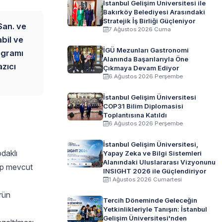
İstanbul Gelişim Üniversitesi ile
Bakırköy Belediyesi Arasındaki
Stratejik İş Birliği Güçleniyor
San. ve
7 Ağustos 2026 Cuma
abil ve
İGÜ Mezunları Gastronomi
ogramı
Alanında Başarılarıyla Öne
azıcı
Çıkmaya Devam Ediyor
6 Ağustos 2026 Perşembe
İstanbul Gelişim Üniversitesi
COP31 Bilim Diplomasisi
Toplantısına Katıldı
6 Ağustos 2026 Perşembe
İstanbul Gelişim Üniversitesi,
odaklı
Yapay Zeka ve Bilgi Sistemleri
Alanındaki Uluslararası Vizyonunu
hip mevcut
INSIGHT 2026 ile Güçlendiriyor
1 Ağustos 2026 Cumartesi
ürün
Tercih Döneminde Geleceğin
Yetkinlikleriyle Tanışın: İstanbul
Gelişim Üniversitesi'nden