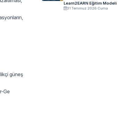
zaltılması,
Learn2EARN Eğitim Modeli
31 Temmuz 2026 Cuma
lasyonların,
likçi güneş
Ar-Ge