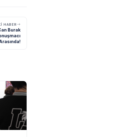
I HABER
Can Burak
Konuşmacı
Arasında!