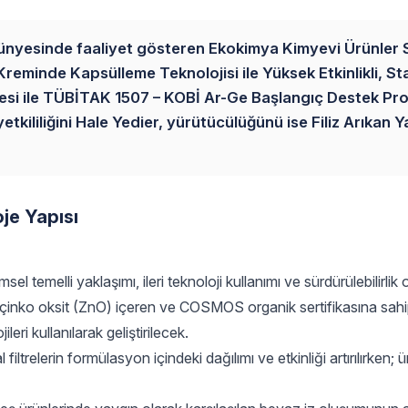
ünyesinde faaliyet gösteren Ekokimya Kimyevi Ürünler 
ş Kreminde Kapsülleme Teknolojisi ile Yüksek Etkinlikli, St
ojesi ile TÜBİTAK 1507 – KOBİ Ar-Ge Başlangıç Destek Pr
ililiğini Hale Yedier, yürütücülüğünü ise Filiz Arıkan Y
oje Yapısı
emelli yaklaşımı, ileri teknoloji kullanımı ve sürdürülebilirlik 
ak çinko oksit (ZnO) içeren ve COSMOS organik sertifikasına sa
ri kullanılarak geliştirilecek.
trelerin formülasyon içindeki dağılımı ve etkinliği artırılırken; 