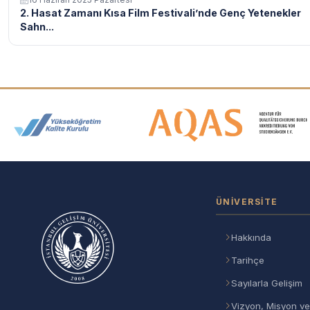
2. Hasat Zamanı Kısa Film Festivali’nde Genç Yetenekler
Sahn...
Akreditasyon ve Üyelik Logolar
ÜNIVERSITE
Hakkında
Tarihçe
Sayılarla Gelişim
Vizyon, Misyon ve