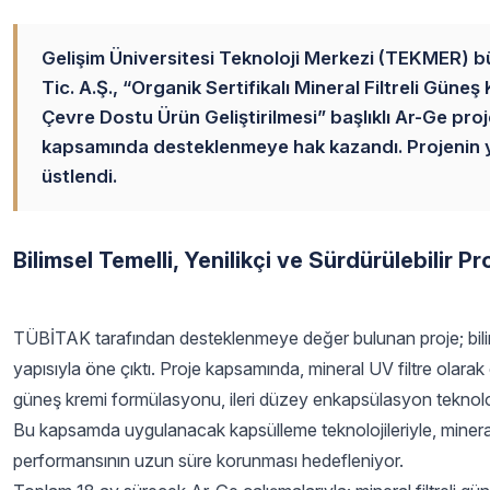
Gelişim Üniversitesi Teknoloji Merkezi (TEKMER) b
Tic. A.Ş., “Organik Sertifikalı Mineral Filtreli Güne
Çevre Dostu Ürün Geliştirilmesi” başlıklı Ar-Ge pr
kapsamında desteklenmeye hak kazandı. Projenin yetk
üstlendi.
Bilimsel Temelli, Yenilikçi ve Sürdürülebilir Pr
TÜBİTAK tarafından desteklenmeye değer bulunan proje; bilimsel t
yapısıyla öne çıktı. Proje kapsamında, mineral UV filtre olar
güneş kremi formülasyonu, ileri düzey enkapsülasyon teknolojile
Bu kapsamda uygulanacak kapsülleme teknolojileriyle, mineral fil
performansının uzun süre korunması hedefleniyor.