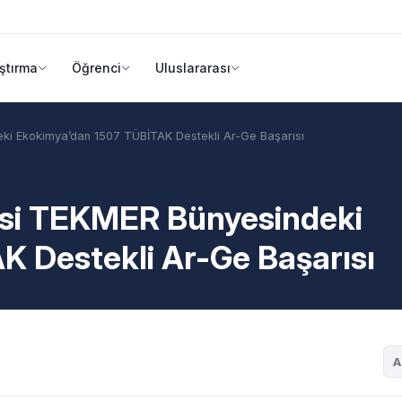
ştırma
Öğrenci
Uluslararası
eki Ekokimya’dan 1507 TÜBİTAK Destekli Ar-Ge Başarısı
tesi TEKMER Bünyesindeki
 Destekli Ar-Ge Başarısı
A