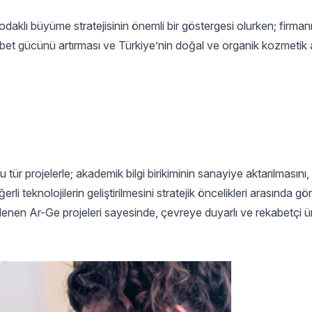
klı büyüme stratejisinin önemli bir göstergesi olurken; firman
abet gücünü artırması ve Türkiye’nin doğal ve organik kozmetik 
tür projelerle; akademik bilgi birikiminin sanayiye aktarılmasını, 
li teknolojilerin geliştirilmesini stratejik öncelikleri arasında gö
lenen Ar-Ge projeleri sayesinde, çevreye duyarlı ve rekabetçi ü