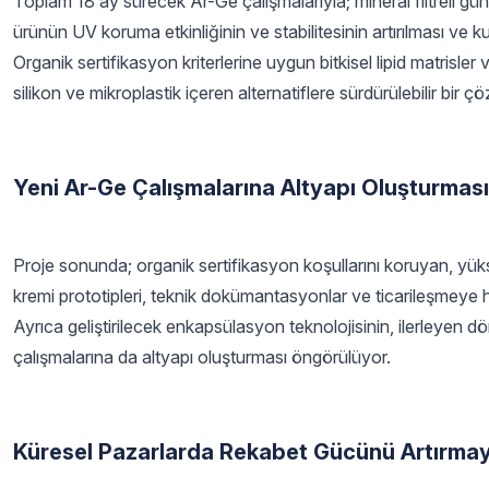
Toplam 18 ay sürecek Ar-Ge çalışmalarıyla; mineral filtreli gü
ürünün UV koruma etkinliğinin ve stabilitesinin artırılması ve k
Organik sertifikasyon kriterlerine uygun bitkisel lipid matrisle
silikon ve mikroplastik içeren alternatiflere sürdürülebilir bir
Yeni Ar-Ge Çalışmalarına Altyapı Oluşturmas
Proje sonunda; organik sertifikasyon koşullarını koruyan, yüks
kremi prototipleri, teknik dokümantasyonlar ve ticarileşmeye ha
Ayrıca geliştirilecek enkapsülasyon teknolojisinin, ilerleyen d
çalışmalarına da altyapı oluşturması öngörülüyor.
Küresel Pazarlarda Rekabet Gücünü Artırmay