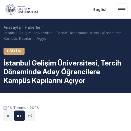
Ana içeriğe geç
English
Anasayfa
Haberler
İstanbul Gelişim Üniversitesi, Tercih Döneminde Aday Öğrencilere
Kampüs Kapılarını Açıyor
EĞITIM
İstanbul Gelişim Üniversitesi, Tercih
Döneminde Aday Öğrencilere
Kampüs Kapılarını Açıyor
Akademik Takvim
Burslar
Taban Puanlar
06 Temmuz 2026
A-
A+