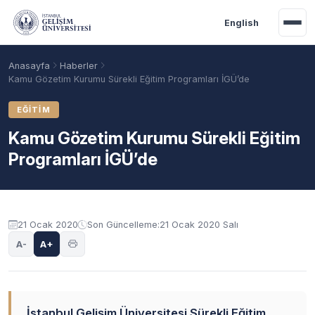
Ana içeriğe geç
English
Anasayfa
Haberler
Kamu Gözetim Kurumu Sürekli Eğitim Programları İGÜ’de
EĞITIM
Kamu Gözetim Kurumu Sürekli Eğitim
Programları İGÜ’de
21 Ocak 2020
Son Güncelleme:
21 Ocak 2020 Salı
Akademik Takvim
Burslar
Taban Puanlar
A-
A+
İstanbul Gelişim Üniversitesi Sürekli Eğitim