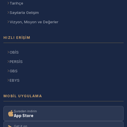
Tarihçe
Sayılarla Gelişim
Vizyon, Misyon ve Değerler
HIZLI ERIŞIM
OBİS
PERSİS
GBS
EBYS
MOBIL UYGULAMA
Şuradan indirin
App Store
Get it on