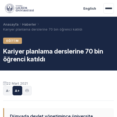
Ana içeriğe geç
English
Anasayfa
Haberler
Kariyer planlama derslerine 70 bin öğrenci katıldı
EĞITIM
Kariyer planlama derslerine 70 bin
öğrenci katıldı
22 Mart 2021
Akademik Takvim
Burslar
Taban Puanlar
A-
A+
Dünyada devlet yönetimince üniversite