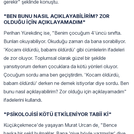
gerekir" şeklinde konuştu.
"BEN BUNU NASIL AÇIKLAYABİLİRİM? ZOR
OLDUĞU İÇİN AÇIKLAYAMADIM"
Perihan Yürekdinç ise, "Benim çocuğum 4'üncü sınıfta.
Bunları okuyabiliyor. Okuduğu zaman da bana sorabiliyor.
'Kocamı öldürdü, babamı öldürdü' gibi cümlelerin ifadeleri
de zor oluyor. Toplumsal olarak güzel bir şekilde
yansıtıyorum derken çocuklara da kötü yönleri oluyor.
Çocuğum sordu ama ben geçiştirdim. 'Kocam öldürdü,
babam öldürdü' derken ne demek istiyorlar diye sordu. Ben
bunu nasıl açıklayabilirim? Zor olduğu için açıklayamadım"
ifadelerini kullandı.
"PSİKOLOJİSİ KÖTÜ ETKİLENİYOR TABİİ Kİ"
Küçükçekmece'de yaşayan Murat Urcan de, "Bence
başka bir şekil bulmalılar. Bana 'niye böyle yazmışlar' diye