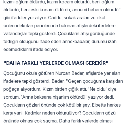
kızımı oğlum öldürdü, kızımı kocam öldürdü, beni oğlum
öldürdü, beni eski kocam öldürdü, annemi babam öldürdü"
gibi ifadeler yer alıyor. Cadde, sokak araları ve okul
önlerindeki ilan panolarında bulunan afişlerdeki ifadelere
vatandaşlar tepki gösterdi. Çocukların afişi gördüğünde
tedirgin olduğunu ifade eden anne-babalar, durumu izah
edemediklerini ifade ediyor.
"DAHA FARKLI YERLERDE OLMASI GEREKİR"
Çocuğunu okula götüren Nurcan Beder, afişlerde yer alan
ifadelere tepki gösterdi. Beder, "Geçen çocuğuma karşıdan
poğaça alıyordum. Kızım birden çığlık attı. 'Ne oldu' diye
sordum. 'Anne baksana nişanlım öldürdü' yazıyor dedi.
Çocukların gözleri önünde çok kötü bir şey. Elbette herkes
karşı yani. Kadınlar neden öldürülüyor? Çocukların gözü
önünde olması çok saçma. Daha farklı yerlerde olması