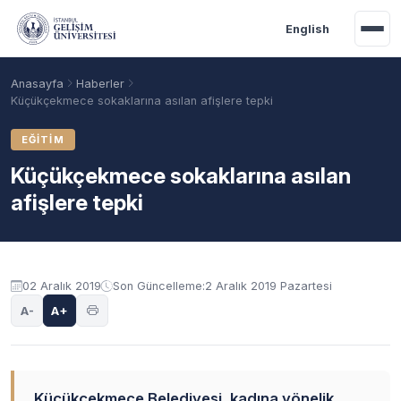
Ana içeriğe geç
English
Anasayfa
Haberler
Küçükçekmece sokaklarına asılan afişlere tepki
EĞITIM
Küçükçekmece sokaklarına asılan
afişlere tepki
02 Aralık 2019
Son Güncelleme:
2 Aralık 2019 Pazartesi
Akademik Takvim
Burslar
Taban Puanlar
A-
A+
Küçükçekmece Belediyesi, kadına yönelik