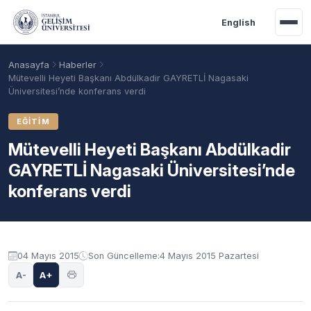
Ana içeriğe geç
English
Anasayfa
Haberler
Mütevelli Heyeti Başkanı Abdülkadir GAYRETLİ Nagasaki
Üniversitesi’nde konferans verdi
EĞITIM
Mütevelli Heyeti Başkanı Abdülkadir
GAYRETLİ Nagasaki Üniversitesi’nde
konferans verdi
Akademik Takvim
Burslar
Taban Puanlar
04 Mayıs 2015
Son Güncelleme:
4 Mayıs 2015 Pazartesi
A-
A+