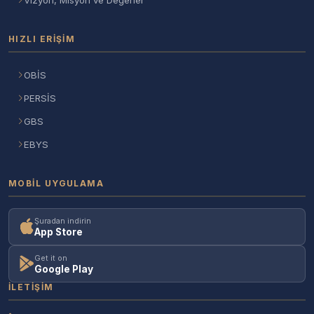
HIZLI ERIŞIM
OBİS
PERSİS
GBS
EBYS
MOBIL UYGULAMA
Şuradan indirin
App Store
Get it on
Google Play
İLETIŞIM