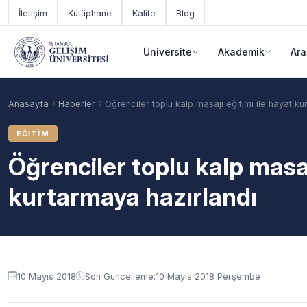
Ana içeriğe geç
İletişim
Kütüphane
Kalite
Blog
Üniversite
Akademik
Ara
Anasayfa
Haberler
Öğrenciler toplu kalp masajı eğitimi ile hayat k
EĞITIM
Öğrenciler toplu kalp masaj
kurtarmaya hazırlandı
Akademik Takvim
Burslar
Taban Puanlar
10 Mayıs 2018
Son Güncelleme:
10 Mayıs 2018 Perşembe