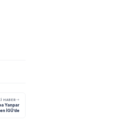
I HABER
ğba Yanpar
ken İGÜ’de