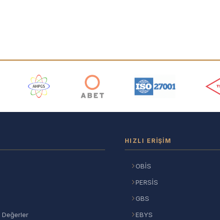
ı
HIZLI ERIŞIM
OBİS
PERSİS
GBS
 Değerler
EBYS