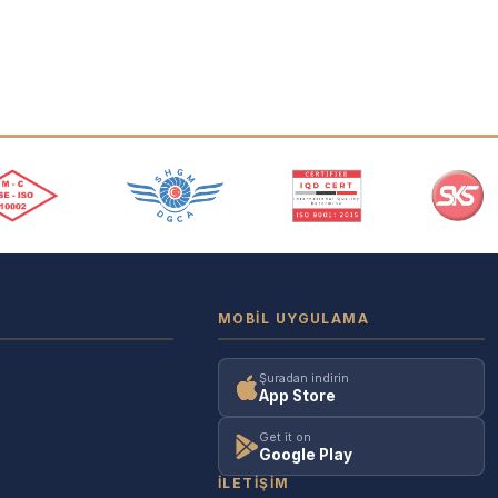
MOBIL UYGULAMA
Şuradan indirin
App Store
Get it on
Google Play
İLETIŞIM