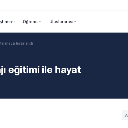
ştırma
Öğrenci
Uluslararası
urtarmaya hazırlandı
ı eğitimi ile hayat
A