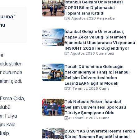
İstanbul Gelişim Üniversitesi
COP31 Bilim Diplomasisi
Toplantısına Katıldı
 Durma"
6 Ağustos 2026 Perşembe
onu
İstanbul Gelişim Üniversitesi,
Yapay Zeka ve Bilgi Sistemleri
Alanındaki Uluslararası Vizyonunu
INSIGHT 2026 ile Güçlendiriyor
1 Ağustos 2026 Cumartesi
ve
kleştirilen
Tercih Döneminde Geleceğin
bir durumda
Yetkinlikleriyle Tanışın: İstanbul
Gelişim Üniversitesi'nden
tını çizdi.
Learn2EARN Eğitim Modeli
31 Temmuz 2026 Cuma
 Esma Çikla,
Tek Nefeste Rekor: İstanbul
ulübü
Gelişim Üniversitesi Sporcusu
Türkiye Şampiyonu Oldu
r. Fulya
31 Temmuz 2026 Cuma
ğru kalp
2026 YKS Üniversite Resmi Tercih
 kalp
Süreci Resmen Başladı! İstanbul