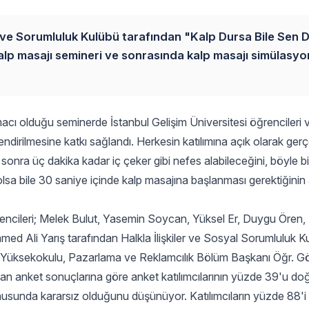
er ve Sorumluluk Kulübü tarafından "Kalp Dursa Bile Sen
alp masajı semineri ve sonrasında kalp masajı simülasy
cı olduğu seminerde İstanbul Gelişim Üniversitesi öğrencileri 
ndirilmesine katkı sağlandı. Herkesin katılımına açık olarak gerçe
n sonra üç dakika kadar iç çeker gibi nefes alabileceğini, böyle 
sa bile 30 saniye içinde kalp masajına başlanması gerektiğinin al
rencileri; Melek Bulut, Yasemin Soycan, Yüksel Er, Duygu Ören,
 Ali Yarış tarafından Halkla İlişkiler ve Sosyal Sorumluluk K
Yüksekokulu, Pazarlama ve Reklamcılık Bölüm Başkanı Öğr. Gö
ılan anket sonuçlarına göre anket katılımcılarının yüzde 39'u do
konusunda kararsız olduğunu düşünüyor. Katılımcıların yüzde 88'i