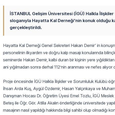
İSTANBUL Gelişim Üniversitesi (İGÜ) Halkla İlişkil
sloganıyla Hayatta Kal Derneği'nin konuk olduğu k
gerçekleştirildi.
Hayatta Kal Derneği Genel Sekreteri Hakan Demir' in konuşma
personelinin ilkyardım ve doğru kalp masajı konularında bilinçle
seminerde Hakan Demir, kalbi duran bir kişinin yere yığıldıkta
ani yığılmadan sonra derhal 112’nin aranması ve nefes alıyor ol
Proje öncesinde İGÜ Halkla İlişkiler ve Sorumluluk Kulübü öğ
İhsan Arda Kuş, Aygül Özdemir, Hasan Yalçınkaya ve Muhammed
Danışman Hocası Dr. Öğretim Üyesi Emel Tozlu, İGÜ Meslek 
Beteş ile Öğr. Gör. Atilla Akalın önderliğinde üniversitede yap
masajının nasıl yapıldığı hakkında bilgi sahibi olup olmadığı 