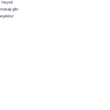
i Heyeti
masajı gibi
teşekkür