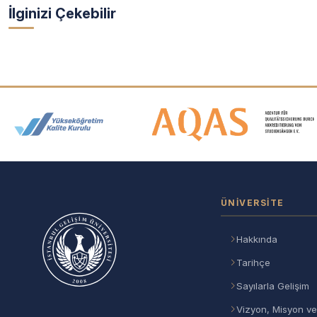
İlginizi Çekebilir
Akreditasyon ve Üyelik Logolar
ÜNIVERSITE
Hakkında
Tarihçe
Sayılarla Gelişim
Vizyon, Misyon ve