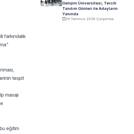
Gelişim Üniversitesi, Tercih
Tanıtım Günleri ile Adayların
Yanında
29 Temmuz 2026 Çarşamba
i farkındalık
rma”
anması,
rinin tespit
lp masajı
ne
bu eğitim