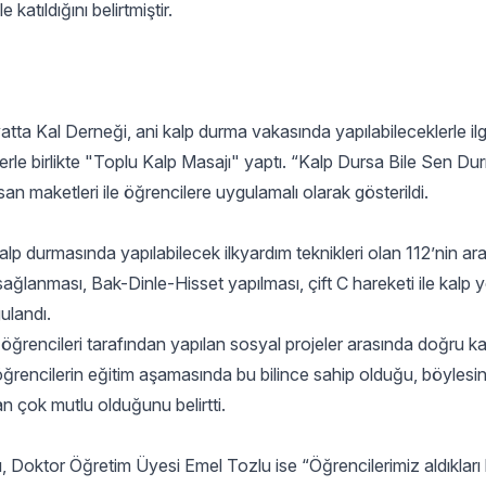
katıldığını belirtmiştir.
ta Kal Derneği, ani kalp durma vakasında yapılabileceklerle ilgil
erle birlikte "Toplu Kalp Masajı" yaptı. “Kalp Dursa Bile Sen Du
n maketleri ile öğrencilere uygulamalı olarak gösterildi.
p durmasında yapılabilecek ilkyardım teknikleri olan 112’nin ar
ağlanması, Bak-Dinle-Hisset yapılması, çift C hareketi ile kalp ye
ulandı.
ğrencileri tarafından yapılan sosyal projeler arasında doğru ka
ğrencilerin eğitim aşamasında bu bilince sahip olduğu, böylesi
an çok mutlu olduğunu belirtti.
 Doktor Öğretim Üyesi Emel Tozlu ise “Öğrencilerimiz aldıkları 