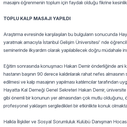
masajını öğrenmenin toplum için faydalı olduğu fikrine kesinlikle 
TOPLU KALP MASAJI YAPILDI
Araştırma evresinde karşılaşılan bu bulguların sonucunda Hayat
yaratmak amacıyla İstanbul Gelişim Üniversitesi' nde öğrencil
seminerinde ilkyardım olarak yapılabilecek doğru müdahale insa
Eğitim sonrasında konuşmacı Hakan Demir önderliğinde ani kal
hastanın başının 90 derece kaldırılarak rahat nefes almasının s
edilmesi ve kalp masajının yapılması katılımcılar tarafından uyg
Hayatta Kal Derneği Genel Sekreteri Hakan Demir, üniversite ö
gibi önemli bir konunun yer almasından çok mutlu olduğunu, ö
profesyonel yaklaşım sergiledikleri bir etkinlikte konuk olmakt
Halkla İlişkiler ve Sosyal Sorumluluk Kulübü Danışman Hocası,