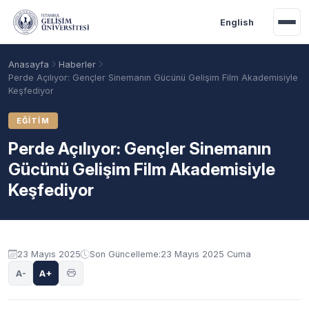
Ana içeriğe geç
English
Anasayfa
Haberler
Perde Açılıyor: Gençler Sinemanın Gücünü Gelişim Film Akademisiyle
Keşfediyor
EĞITIM
Perde Açılıyor: Gençler Sinemanın
Gücünü Gelişim Film Akademisiyle
Keşfediyor
Akademik Takvim
Burslar
Taban Puanlar
23 Mayıs 2025
Son Güncelleme:
23 Mayıs 2025 Cuma
A-
A+