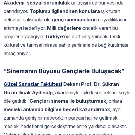
Akademi
,
sosyal sorumluluk
anlayışını da bünyesinde
barındırıyor.
Toplumu ilgilendiren konulara
ışık tutan
belgesel çalışmaları ile
genç sinemacıları
n duyarlılıklarını
artırmayı hedefliyor.
Milli değerlere
öncelik veren bu
projeler aracılığıyla
Türkiye
’nin dört bir yanındaki farklı
kültürel ve tarihsel mirasa sahip şehirlerle de bağ kurulması
amaçlanıyor.
“Sinemanın Büyüsü Gençlerle Buluşacak”
Güzel Sanatlar Fakültesi
Dekanı Prof. Dr. Şükran
Güzin Ilıcak Aydınalp
, akademiyle ilgili düşüncelerini şöyle
dile getirdi: “
Gençleri sinema ile buluşturmak
, onlara
mesleki anlamda bilgi ve beceri kazandırmak
, aynı
zamanda geniş bir networkün parçası haline getirmek
mesleki hedeflerini gerçekleştirmelerine yardımcı olacaktır.
Gelişim Film Akademisi, sanatı gençlere sevdirirken