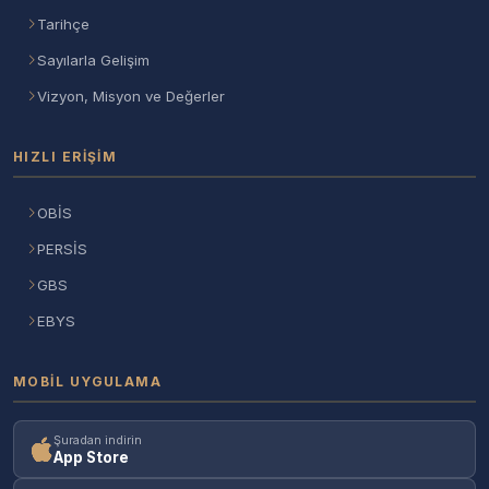
Tarihçe
Sayılarla Gelişim
Vizyon, Misyon ve Değerler
HIZLI ERIŞIM
OBİS
PERSİS
GBS
EBYS
MOBIL UYGULAMA
Şuradan indirin
App Store