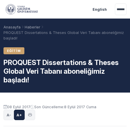
Ana içeriğe geç
English
Anasayfa
Haberler
PROQUEST Dissertations & Theses Global Veri Tabanı aboneliğimiz
başladı!
EĞITIM
PROQUEST Dissertations & Theses
Global Veri Tabanı aboneliğimiz
başladı!
Akademik Takvim
Burslar
Taban Puanlar
08 Eylül 2017
Son Güncelleme:
8 Eylül 2017 Cuma
A-
A+