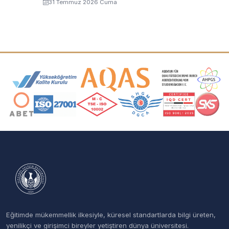
31 Temmuz 2026 Cuma
Akreditasyon ve Üyelik Logoları
Eğitimde mükemmellik ilkesiyle, küresel standartlarda bilgi üreten,
yenilikçi ve girişimci bireyler yetiştiren dünya üniversitesi.