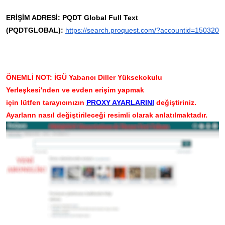
ERİŞİM ADRESİ:
PQDT Global Full Text
(PQDTGLOBAL):
https://search.proquest.com/?
accountid=150320
ÖNEMLİ NOT: İGÜ Yabancı Diller Yüksekokulu
Yerleşkesi'nden ve evden erişim yapmak
için lütfen tarayıcınızın
PROXY AYARLARINI
değiştiriniz.
Ayarların nasıl değiştirileceği resimli olarak anlatılmaktadır.