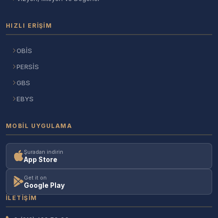
HIZLI ERIŞIM
OBİS
PERSİS
GBS
EBYS
MOBIL UYGULAMA
Şuradan indirin
App Store
Get it on
Google Play
İLETIŞIM