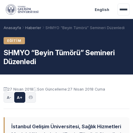
Ana içeriğe geç
English
Anasayfa
Haberler
SHMYO “Beyin Tümörü” Semineri Düzenledi
EĞITIM
SHMYO “Beyin Tümörü” Semineri
Düzenledi
27 Nisan 2018
Son Güncelleme:
27 Nisan 2018 Cuma
A-
A+
Akademik Takvim
Burslar
Taban Puanlar
İstanbul Gelişim Üniversitesi, Sağlık Hizmetleri