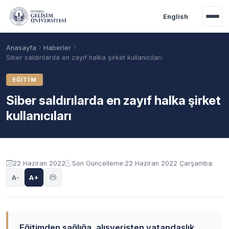
Ana içeriğe geç
English
Anasayfa
Haberler
Siber saldırılarda en zayıf halka şirket kullanıcıları
EĞITIM
Siber saldırılarda en zayıf halka şirket
kullanıcıları
22 Haziran 2022
Son Güncelleme:
22 Haziran 2022 Çarşamba
Akademik Takvim
Burslar
Taban Puanlar
A-
A+
Eğitimden sağlığa, alışverişten vatandaşlık