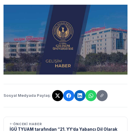
Sosyal Medyada Paylaş:
Bağlantı kopyalandı!
ÖNCEKI HABER
İGÜ TYUAM tarafından “21. YY’da Yabancı Dil Olarak