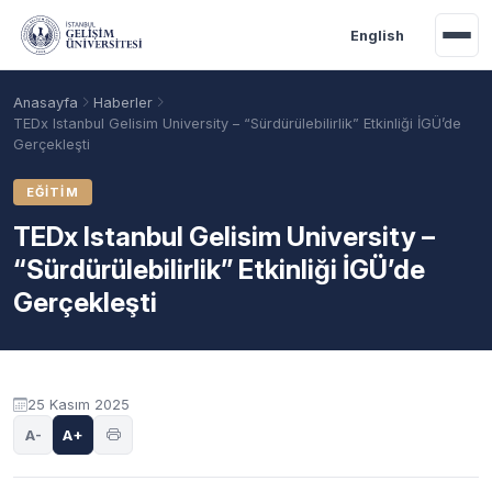
Ana içeriğe geç
English
Anasayfa
Haberler
TEDx Istanbul Gelisim University – “Sürdürülebilirlik” Etkinliği İGÜ’de
Gerçekleşti
EĞITIM
TEDx Istanbul Gelisim University –
“Sürdürülebilirlik” Etkinliği İGÜ’de
Gerçekleşti
Akademik Takvim
Burslar
Taban Puanlar
25 Kasım 2025
A-
A+