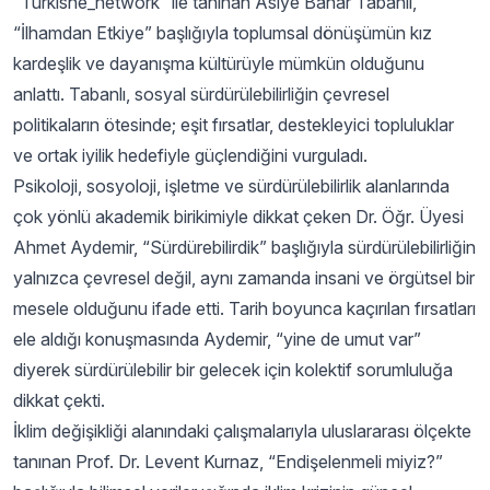
“Turkishe_network” ile tanınan Asiye Bahar Tabanlı,
“İlhamdan Etkiye” başlığıyla toplumsal dönüşümün kız
kardeşlik ve dayanışma kültürüyle mümkün olduğunu
anlattı. Tabanlı, sosyal sürdürülebilirliğin çevresel
politikaların ötesinde; eşit fırsatlar, destekleyici topluluklar
ve ortak iyilik hedefiyle güçlendiğini vurguladı.
Psikoloji, sosyoloji, işletme ve sürdürülebilirlik alanlarında
çok yönlü akademik birikimiyle dikkat çeken Dr. Öğr. Üyesi
Ahmet Aydemir, “Sürdürebilirdik” başlığıyla sürdürülebilirliğin
yalnızca çevresel değil, aynı zamanda insani ve örgütsel bir
mesele olduğunu ifade etti. Tarih boyunca kaçırılan fırsatları
ele aldığı konuşmasında Aydemir, “yine de umut var”
diyerek sürdürülebilir bir gelecek için kolektif sorumluluğa
dikkat çekti.
İklim değişikliği alanındaki çalışmalarıyla uluslararası ölçekte
tanınan Prof. Dr. Levent Kurnaz, “Endişelenmeli miyiz?”