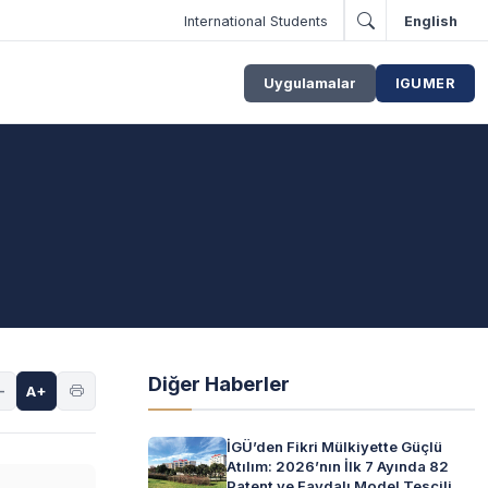
International Students
English
Uygulamalar
IGUMER
Diğer Haberler
-
A+
İGÜ’den Fikri Mülkiyette Güçlü
Atılım: 2026’nın İlk 7 Ayında 82
Patent ve Faydalı Model Tescili