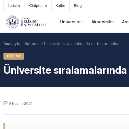
Ana içeriğe geç
İletişim
Kütüphane
Kalite
Blog
Üniversite
Akademik
Ara
Anasayfa
Haberler
Üniversite sıralamalarında bir başarı daha
EĞITIM
Üniversite sıralamalarında
19 Kasım 2021
Akademik Takvim
Burslar
Taban Puanlar