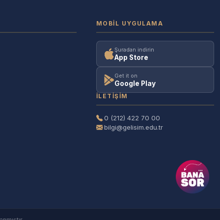
MOBIL UYGULAMA
Şuradan indirin
App Store
Get it on
Google Play
İLETIŞIM
0 (212) 422 70 00
bilgi@gelisim.edu.tr
anmıştır.