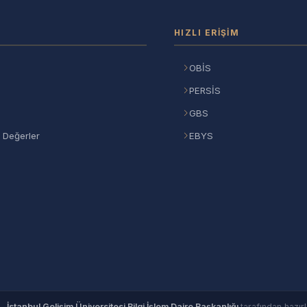
HIZLI ERIŞIM
OBİS
PERSİS
GBS
 Değerler
EBYS
©
İstanbul Gelişim Üniversitesi Bilgi İşlem Daire Başkanlığı
tarafından hazırl