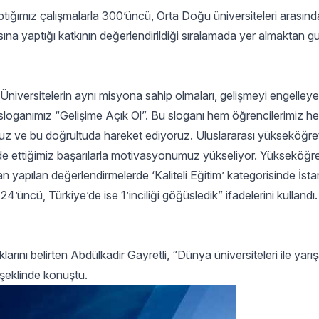
aptığımız çalışmalarla 300’üncü, Orta Doğu üniversiteleri arasınd
asına yaptığı katkının değerlendirildiği sıralamada yer almaktan g
niversitelerin aynı misyona sahip olmaları, gelişmeyi engelley
 sloganımız “Gelişime Açık Ol”. Bu sloganı hem öğrencilerimiz h
ruz ve bu doğrultuda hareket ediyoruz. Uluslararası yükseköğre
de ettiğimiz başarılarla motivasyonumuz yükseliyor. Yükseköğre
 yapılan değerlendirmelerde ‘Kaliteli Eğitim’ kategorisinde İsta
’üncü, Türkiye’de ise 1’inciliği göğüsledik” ifadelerini kullandı.
rını belirten Abdülkadir Gayretli, “Dünya üniversiteleri ile yarı
şeklinde konuştu.