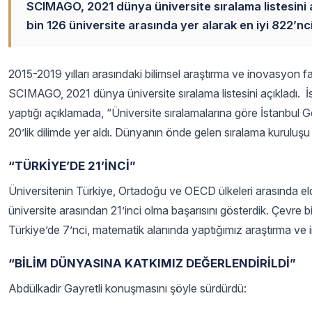
SCIMAGO, 2021 dünya üniversite sıralama listesini a
bin 126 üniversite arasında yer alarak en iyi 822’n
2015-2019 yılları arasındaki bilimsel araştırma ve inovasyon fa
SCIMAGO, 2021 dünya üniversite sıralama listesini açıkladı. İ
yaptığı açıklamada, “Üniversite sıralamalarına göre İstanbul 
20’lik dilimde yer aldı. Dünyanın önde gelen sıralama kurulu
“TÜRKİYE’DE 21’İNCİ”
Üniversitenin Türkiye, Ortadoğu ve OECD ülkeleri arasında eld
üniversite arasından 21’inci olma başarısını gösterdik. Çevre 
Türkiye’de 7’nci, matematik alanında yaptığımız araştırma ve
“BİLİM DÜNYASINA KATKIMIZ DEĞERLENDİRİLDİ”
Abdülkadir Gayretli konuşmasını şöyle sürdürdü: