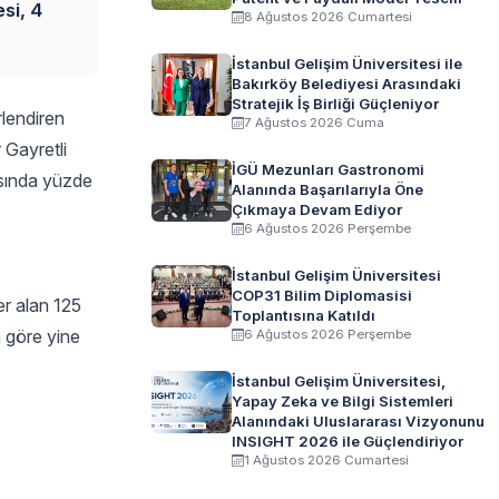
si, 4
8 Ağustos 2026 Cumartesi
İstanbul Gelişim Üniversitesi ile
Bakırköy Belediyesi Arasındaki
Stratejik İş Birliği Güçleniyor
rlendiren
7 Ağustos 2026 Cuma
 Gayretli
İGÜ Mezunları Gastronomi
asında yüzde
Alanında Başarılarıyla Öne
Çıkmaya Devam Ediyor
6 Ağustos 2026 Perşembe
İstanbul Gelişim Üniversitesi
COP31 Bilim Diplomasisi
er alan 125
Toplantısına Katıldı
a göre yine
6 Ağustos 2026 Perşembe
İstanbul Gelişim Üniversitesi,
Yapay Zeka ve Bilgi Sistemleri
Alanındaki Uluslararası Vizyonunu
INSIGHT 2026 ile Güçlendiriyor
1 Ağustos 2026 Cumartesi