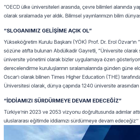
“OECD ülke üniversiteleri arasında, çevre bilimleri alanında y
olarak sıralamada yer aldık. Bilimsel yayınlarımızın bilim düny
“SLOGANIMIZ GELİŞİME AÇIK OL”
Yükseköğretim Kurulu Başkanı (YÖK) Prof. Dr. Erol Özvar’ın “Ü
sözüne atıfta bulunan Abdülkadir Gayretli, “Üniversite olarak
üniversite yönetimi olarak bizler uygulamaya özen gösteriyo
derecelendirme kuruluşlarının sıralamalarında günden güne el
Oscar’ı olarak bilinen Times Higher Education (THE) tarafından
Üniversitesi olarak, dünya çapında 1240 üniversite arasından 24
“İDDİAMIZI SÜRDÜRMEYE DEVAM EDECEĞİZ”
Türkiye’nin 2023 ve 2053 vizyonu doğrultusunda adımlar attıkla
uluslararası eğitimde iddiamızı sürdürmeye devam edeceğiz’’ 