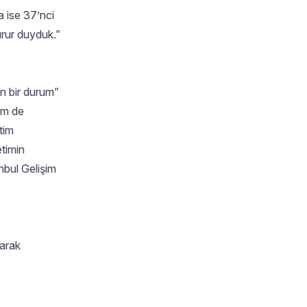
a ise 37’nci
urur duyduk.”
en bir durum”
em de
tim
timin
nbul Gelişim
şarak