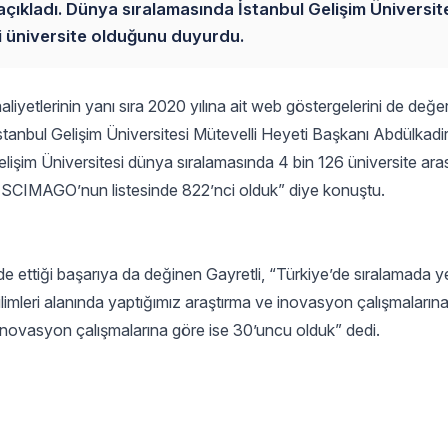
çıkladı. Dünya sıralamasında İstanbul Gelişim Üniversite
ci üniversite olduğunu duyurdu.
aliyetlerinin yanı sıra 2020 yılına ait web göstergelerini de değe
stanbul Gelişim Üniversitesi Mütevelli Heyeti Başkanı Abdülkadir
Gelişim Üniversitesi dünya sıralamasında 4 bin 126 üniversite ar
şu SCIMAGO’nun listesinde 822’nci olduk” diye konuştu.
e ettiği başarıya da değinen Gayretli, “Türkiye’de sıralamada y
bilimleri alanında yaptığımız araştırma ve inovasyon çalışmaların
 inovasyon çalışmalarına göre ise 30’uncu olduk” dedi.