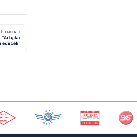
I HABER
 “Artçılar
 edecek”