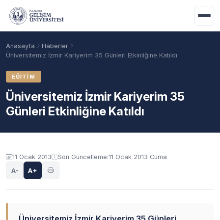
Ana içeriğe geç
Anasayfa
Haberler
Üniversitemiz İzmir Kariyerim 35 Günleri Etkinliğine Katıldı
EĞITIM
Üniversitemiz İzmir Kariyerim 35
Günleri Etkinliğine Katıldı
11 Ocak 2013
Son Güncelleme:
11 Ocak 2013 Cuma
Akademik Takvim
Burslar
Taban Puanlar
A-
A+
Üniversitemiz İzmir Kariyerim 35 Günleri