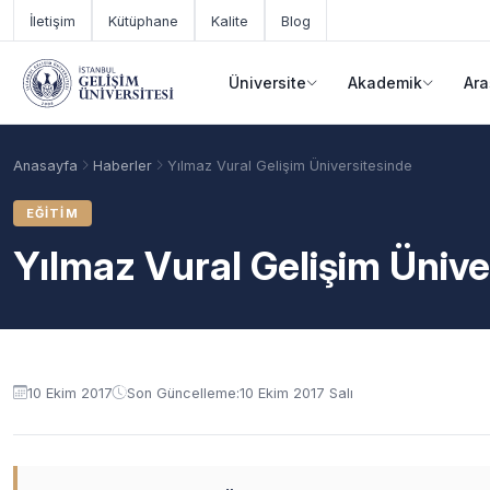
Ana içeriğe geç
İletişim
Kütüphane
Kalite
Blog
Üniversite
Akademik
Ara
Anasayfa
Haberler
Yılmaz Vural Gelişim Üniversitesinde
EĞITIM
Yılmaz Vural Gelişim Ünive
10 Ekim 2017
Son Güncelleme:
10 Ekim 2017 Salı
Akademik Takvim
Burslar
Taban Puanlar