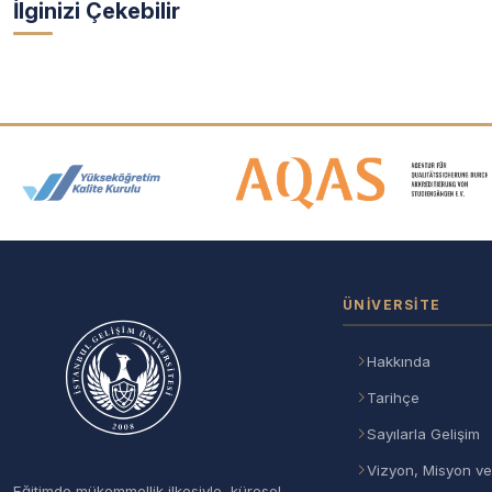
İlginizi Çekebilir
Akreditasyon ve Üyelik Logolar
ÜNIVERSITE
Hakkında
Tarihçe
Sayılarla Gelişim
Vizyon, Misyon ve
Eğitimde mükemmellik ilkesiyle, küresel