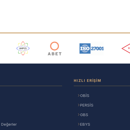
ı
HIZLI ERIŞIM
OBİS
PERSİS
GBS
 Değerler
EBYS