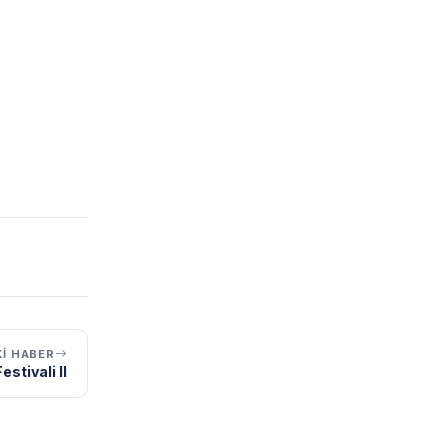
I HABER
stivali II