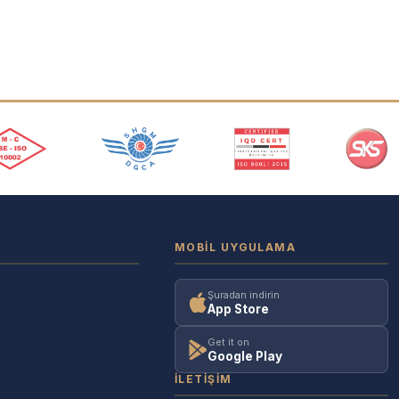
MOBIL UYGULAMA
Şuradan indirin
App Store
Get it on
Google Play
İLETIŞIM