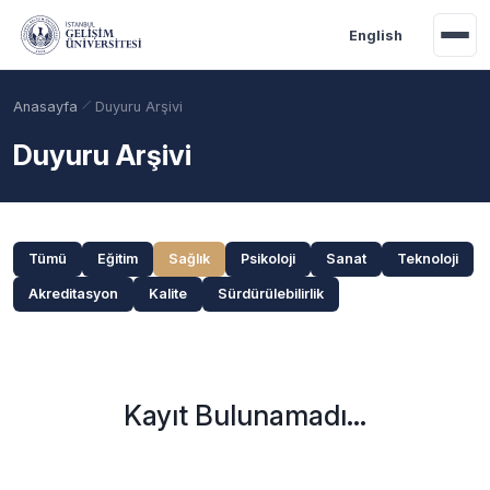
Ana içeriğe geç
English
Anasayfa
Duyuru Arşivi
Duyuru Arşivi
Duyuru kategorileri
Tümü
Eğitim
Sağlık
Psikoloji
Sanat
Teknoloji
Akreditasyon
Kalite
Sürdürülebilirlik
Akademik Takvim
Burslar
Taban Puanlar
Kayıt Bulunamadı...