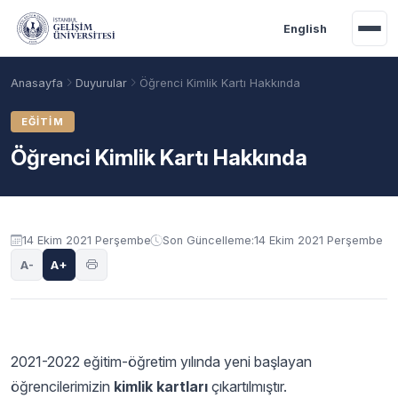
Ana içeriğe geç
English
Anasayfa
Duyurular
Öğrenci Kimlik Kartı Hakkında
EĞITIM
Öğrenci Kimlik Kartı Hakkında
Duyuru içeriği
14 Ekim 2021 Perşembe
Son Güncelleme:
14 Ekim 2021 Perşembe
A-
A+
Akademik Takvim
Burslar
Taban Puanlar
2021-2022 eğitim-öğretim yılında yeni başlayan
öğrencilerimizin
kimlik kartları
çıkartılmıştır.