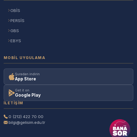
OBİS
PERSİS
GBS
EBYS
MOBIL UYGULAMA
Şuradan indirin
App Store
Get it on
Google Play
İLETIŞIM
0 (212) 422 70 00
bilgi@gelisim.edu.tr